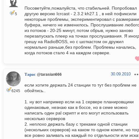
Посоветуйте,пожалуйста, что стабильней. Попробовал
другую версию Icrcast - 2.3.2 kh27.1 , в ней пофиксили
5
некоторые проблемы, экспериментировал с размерами
буфера, ничего не изменилось. Прослушивание любог
из потоков - 20-25 минут, потом обрыв, нужно заново
перезапускать плеер на точках прослушивания. Я иног
грешу на RadioBOSS, но с шоткастом он дружил
нормально раньше,без проблем. Проблемы начались,
когда потоков стало 4 на каждом сервере.
30.09.2010
Тарас
@tarasian666
если хотите держать 24 станции то тут без проблем не
обойтись..
6245
1. ну вот например если на 1 сервере планировщики
одинаковые, незнаю как в боссе, но в семе можно
написать один pal скрипт и его могут использовать
несколько серверов
2. неплохо держать базу с треками одной станции
(нескольких серверов) на каком то одном компе, но тог
все ровно заливать на каждый по отдельности или иска