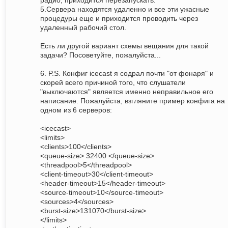
радио, приходится перезапускать.
5.Сервера находятся удаленно и все эти ужасные
процедуры еще и приходится проводить через
удаленный рабочий стол.
Есть ли другой вариант схемы вещания для такой
задачи? Посоветуйте, пожалуйста...
6. P.S. Конфиг icecast я содрал почти "от фонаря" и
скорей всего причиной того, что слушатели
"выключаются" является именно неправильное его
написание. Пожалуйста, взгляните пример конфига на
одном из 6 серверов:
<icecast>
<limits>
<clients>100</clients>
<queue-size> 32400 </queue-size>
<threadpool>5</threadpool>
<client-timeout>30</client-timeout>
<header-timeout>15</header-timeout>
<source-timeout>10</source-timeout>
<sources>4</sources>
<burst-size>131070</burst-size>
</limits>