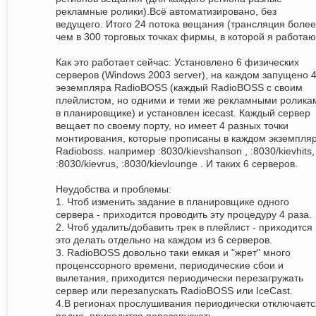
рекламные ролики).Всё автоматизировано, без
ведущего. Итого 24 потока вещания (трансляция более
чем в 300 торговых точках фирмы, в которой я работаю
Как это работает сейчас: Установлено 6 физических
серверов (Windows 2003 server), на каждом запущено 
эеземпляра RadioBOSS (каждый RadioBOSS с своим
плейлистом, но одними и теми же рекламными ролика
в планировщике) и установлен icecast. Каждый сервер
вещает по своему порту, но имеет 4 разных точки
монтирования, которые прописаны в каждом экземпля
Radioboss. например :8030/kievshanson , :8030/kievhits,
:8030/kievrus, :8030/kievlounge . И таких 6 серверов.
Неудобства и проблемы:
1. Чтоб изменить задание в планировщике одного
сервера - приходится проводить эту процедуру 4 раза.
2. Чтоб удалить/добавить трек в плейлист - приходится
это делать отдельно на каждом из 6 серверов.
3. RadioBOSS довольно таки емкая и "жрет" много
проценссорного времени, периодические сбои и
вылетания, приходится периодически перезагружать
сервер или перезапускать RadioBOSS или IceCast.
4.В регионах прослушивания периодически отключаетс