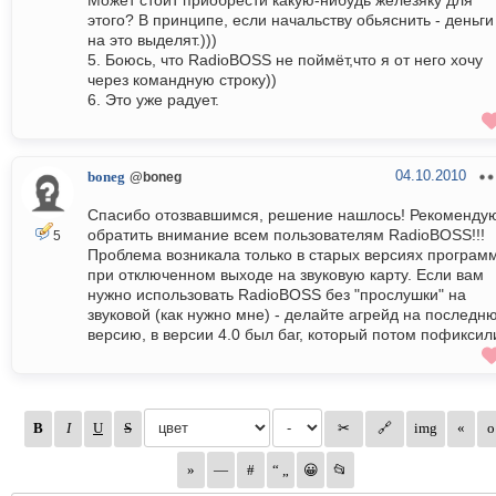
Может стоит приобрести какую-нибудь железяку для
этого? В принципе, если начальству обьяснить - деньги
на это выделят.)))
5. Боюсь, что RadioBOSS не поймёт,что я от него хочу
через командную строку))
6. Это уже радует.
04.10.2010
boneg
@boneg
Спасибо отозвавшимся, решение нашлось! Рекоменду
обратить внимание всем пользователям RadioBOSS!!!
5
Проблема возникала только в старых версиях програм
при отключенном выходе на звуковую карту. Если вам
нужно использовать RadioBOSS без "прослушки" на
звуковой (как нужно мне) - делайте агрейд на последн
версию, в версии 4.0 был баг, который потом пофиксил