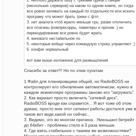
2. неплохо держать базу с треками одной станции
(нескольких серверов) на каком то одном компе, но тогда
все ровно заливать на каждый по отдельности или искать
програму что может брать треки с фтп
3. нет аналога чтоб жрало меньше cpu, разве отключить
все плагины (компресорры, лимитеры и прочие..) но
перекодирование все ровно будет жрать
4. виновато нестабильное по
5. некоторые вобще через командную строку управляют ;)
6. конфиг нормальный
вот вам выше изложеное для размышления
Спасибо за ответ!!! Но по этим пунктам:
1.Файл для планировщика общий, но RadioBOSS не
контролирует его обновление автоматически, нужно в
каждом экземпляре программы заново его "загружать".
2. Как вариант просто включить "сетевой диск",
RadioBOSS вроде как справится... Я вот тоже об этом
думаю, просто мне этот сегмент работы достался уже в
таком вот виде,какой он сейчас..
3. Видимо, это во многом причина.. Уменьшил битрейт
до 64кбит - проблемы стало в 3 раза меньше.
4. Где взять стабильное с такими же возможностями?