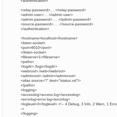
<authentication>
<relay-password>.....</relay-password>
<admin-user>.....</admin-user>
<admin-password>......</admin-password>
<source-password>......</source-password>
</authentication>
<hostname>localhost</hostname>
<listen-socket>
<port>8010</port>
</listen-socket>
<fileserve>1</fileserve>
<paths>
<logdir>./logs</logdir>
<webroot>./web</webroot>
<adminroot>./admin</adminroot>
<alias source="/" dest="/status.xsl"/>
</paths>
<logging>
<accesslog>access.log</accesslog>
<errorlog>error.log</errorlog>
<loglevel>3</loglevel> <!-- 4 Debug, 3 Info, 2 Warn, 1 Erro
->
</logging>