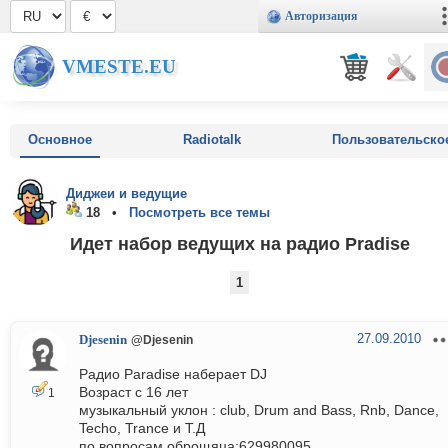
Авторизация
VMESTE.EU
Основное
Radiotalk
Пользовательско
Диджеи и ведущие
18 •
Посмотреть все темы
Идет набор ведущих на радио Pradise
1
27.09.2010
Djesenin
@Djesenin
Радио Paradise наберает DJ
Возраст с 16 лет
1
музыкальный уклон : club, Drum and Bass, Rnb, Dance,
Techo, Trance и Т.Д
по вопросам оброщяца:629980095