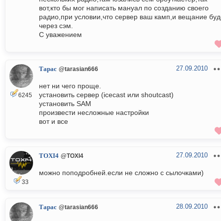
вот,кто бы мог написать мануал по созданию своего
радио,при условии,что сервер ваш камп,и вещание буд
через сэм.
С уважением
27.09.2010
Тарас
@tarasian666
нет ни чего проще.
установить сервер (icecast или shoutcast)
6245
установить SAM
произвести несложные настройки
вот и все
27.09.2010
TOXI4
@TOXI4
можно поподробней.если не сложно с сылочками)
33
28.09.2010
Тарас
@tarasian666