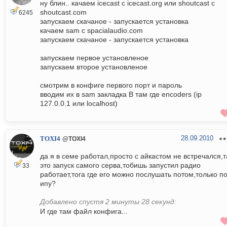
ну блин.. качаем icecast с icecast.org или shoutcast с
shoutcast.com
6245
запускаем скачаное - запускается установка
качаем sam с spacialaudio.com
запускаем скачаное - запускается установка
запускаем первое установленое
запускаем второе установленое
смотрим в конфиге первого порт и пароль
вводим их в sam закладка B там где encoders (ip
127.0.0.1 или localhost)
28.09.2010
TOXI4
@TOXI4
да я в семе работал,просто с айкастом не встречался,т
это запуск самого серва,тобишь запустил радио
33
работает,тога где его можно послушать потом,только п
ипу?
Добавлено спустя 2 минуты 28 секунд:
И где там файл конфига...