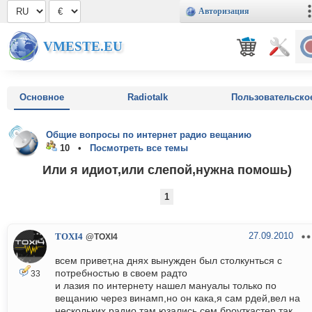
Авторизация
VMESTE.EU
Основное
Radiotalk
Пользовательско
Общие вопросы по интернет радио вещанию
10 •
Посмотреть все темы
Или я идиот,или слепой,нужна помошь)
1
27.09.2010
TOXI4
@TOXI4
всем привет,на днях вынужден был столкунться с
потребностью в своем радто
33
и лазия по интернету нашел мануалы только по
вещанию через винамп,но он кака,я сам рдей,вел на
нескольких радио,там юзались сем броуткастер,так