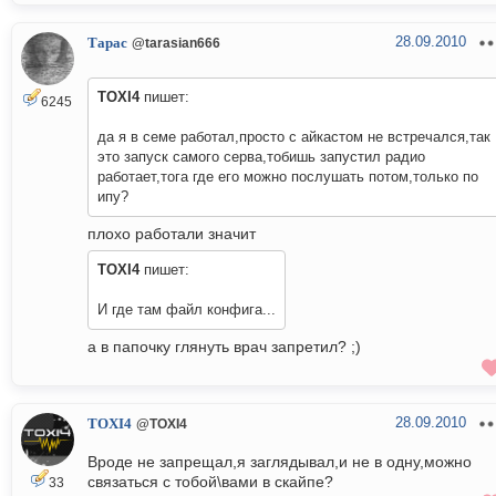
28.09.2010
Тарас
@tarasian666
TOXI4
пишет:
6245
да я в семе работал,просто с айкастом не встречался,так
это запуск самого серва,тобишь запустил радио
работает,тога где его можно послушать потом,только по
ипу?
плохо работали значит
TOXI4
пишет:
И где там файл конфига...
а в папочку глянуть врач запретил? ;)
28.09.2010
TOXI4
@TOXI4
Вроде не запрещал,я заглядывал,и не в одну,можно
связаться с тобой\вами в скайпе?
33