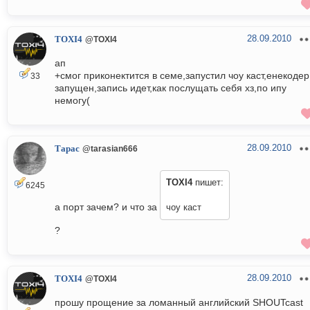
28.09.2010
TOXI4
@TOXI4
ап
+смог приконектится в семе,запустил чоу каст,енекодер
33
запущен,запись идет,как послущать себя хз,по ипу
немогу(
28.09.2010
Тарас
@tarasian666
TOXI4
пишет:
6245
а порт зачем? и что за
чоу каст
?
28.09.2010
TOXI4
@TOXI4
прошу прощение за ломанный английский SHOUTcast