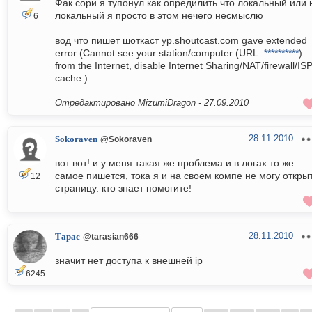
Фак сори я тупонул как опредилить что локальный или 
локальный я просто в этом нечего несмыслю
6
вод что пишет шоткаст yp.shoutcast.com gave extended
error (Cannot see your station/computer (URL:
**********
)
from the Internet, disable Internet Sharing/NAT/firewall/IS
cache.)
Отредактировано MizumiDragon -
27.09.2010
28.11.2010
Sokoraven
@Sokoraven
вот вот! и у меня такая же проблема и в логах то же
самое пишется, тока я и на своем компе не могу откры
12
страницу. кто знает помогите!
28.11.2010
Тарас
@tarasian666
значит нет доступа к внешней ip
6245