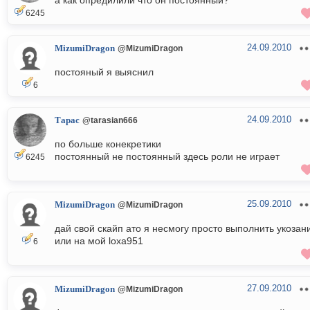
а как опредилили что он постоянный?
6245
24.09.2010
MizumiDragon
@MizumiDragon
постояный я выяснил
6
24.09.2010
Тарас
@tarasian666
по больше конекретики
постоянный не постоянный здесь роли не играет
6245
25.09.2010
MizumiDragon
@MizumiDragon
дай свой скайп ато я несмогу просто выполнить укозан
или на мой loxa951
6
27.09.2010
MizumiDragon
@MizumiDragon