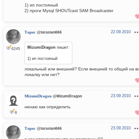
1) ип постояный
2) проги Мysql SHOUTcast SAM Broadcaster
22.09.2010
Тарас
@tarasian666
MizumiDragon
пишет:
6245
1) ип постояный
локальный или внешний? Если внешний то общий на в
локалку или нет?
23.09.2010
MizumiDragon
@MizumiDragon
ненаю как опридилить
6
23.09.2010
Тарас
@tarasian666