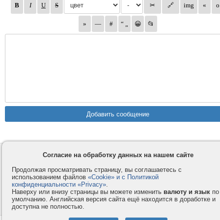
Согласие на обработку данных на нашем сайте
Контакты
Privacy и Cookie
Компания
Правила и условия
Продолжая просматривать страницу, вы соглашаетесь с
использованием файлов
«Cookie» и с Политикой
Услуги
Помощь
конфиденциальности «Privacy»
.
Как оплатить
Форумы
Наверху или внизу страницы вы можете изменить
валюту и язык
по
умолчанию. Английская версия сайта ещё находится в доработке и
© 2008-2026
VMESTE.EU
- Все права защищены.
доступна не полностью.