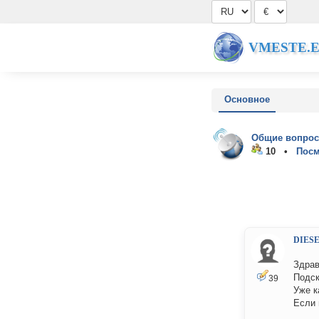
VMESTE.
Основное
Общие вопрос
10 •
Посм
DIES
Здрав
Подск
39
Уже к
Если 