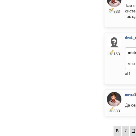
Там с
систе
833
так с
denis_
met
163
мне 
xD
metra5
Да се
833