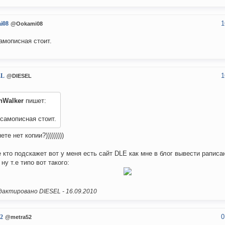
1
i08
@Ookami08
амописная стоит.
1
EL
@DIESEL
nWalker
пишет:
самописная стоит.
ете нет копии?)))))))))
 кто подскажет вот у меня есть cайт DLE как мне в блог вывести раписа
ну т.е типо вот такого:
актировано DIESEL -
16.09.2010
0
2
@metra52