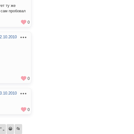
ует ту же
к сам пробовал
0
2.10.2010
0
0.10.2010
0