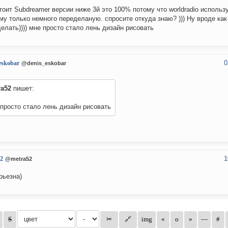
тоит Subdreamer версии ниже 3й это 100% потому что worldradio использ
му только немного переделаную. спросите откуда знаю? ))) Ну вроде ка
делать)))) мне просто стало лень дизайн рисовать
0
eskobar
@denis_eskobar
ra52
пишет:
просто стало лень дизайн рисовать
1
2
@metra52
рьезна)