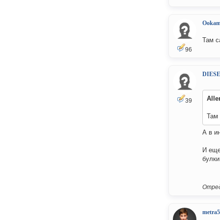
Ookam
Там с
96
DIES
Alle
39
Там 
А в ин
И еще
булки 
Отред
metra5