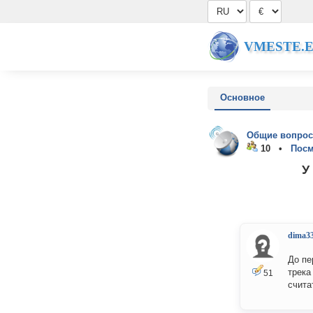
VMESTE.
Основное
Общие вопрос
10 •
Посм
У
dima3
До пе
трека
51
счита