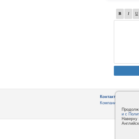
Контакты
Компания
Продолжа
и с Поли
Наверху 
Английск