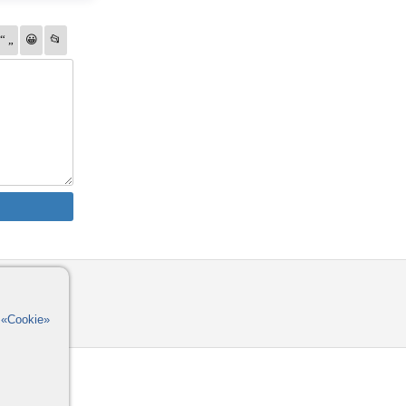
омощь
орумы
в
«Cookie»