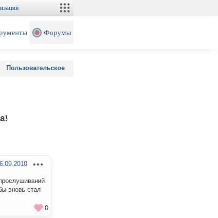
изация
рументы
Форумы
Пользовательское
а!
6.09.2010
 прослушиваний
обы вновь стал
0