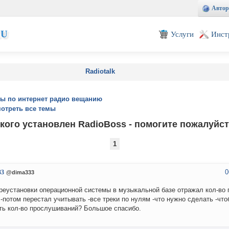
Автор
EU
Услуги
Инст
Radiotalk
ы по интернет радио вещанию
отреть все темы
 кого установлен RadioBoss - помогите пожалуйст
1
0
33
@dima333
реустановки операционной системы в музыкальной базе отражал кол-во
 -потом перестал учитывать -все треки по нулям -что нужно сделать -чт
ть кол-во прослушиваний? Большое спасибо.