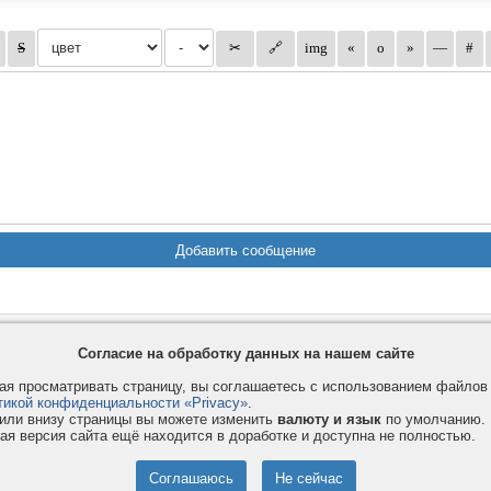
Privacy и Cookie
Услуги
П
Согласие на обработку данных на нашем сайте
Правила и условия
Как оплатить
Ф
я просматривать страницу, вы соглашаетесь с использованием файло
© 2008-2026
VMESTE.EU
- Все права защищены.
тикой конфиденциальности «Privacy»
.
или внизу страницы вы можете изменить
валюту и язык
по умолчанию.
ая версия сайта ещё находится в доработке и доступна не полностью.