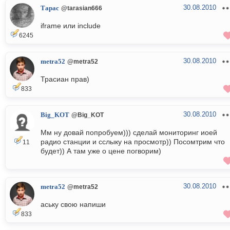
30.08.2010
Тарас
@tarasian666
iframe или include
6245
30.08.2010
metra52
@metra52
Трасиан прав)
833
30.08.2010
Big_KOT
@Big_KOT
Мм ну довай попробуем))) сделай мониторинг иоей
радио станции и сслыку на просмотр)) Посомтрим что
11
будет)) А там уже о цене погворим)
30.08.2010
metra52
@metra52
аську свою напиши
833