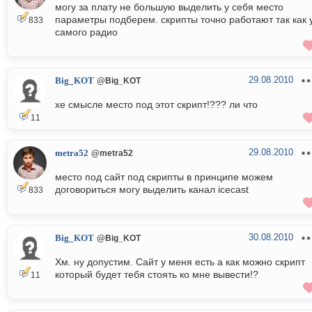
могу за плату не большую выделить у себя место
параметры подберем. скрипты точно работают так как 
833
самого радио
29.08.2010
Big_KOT
@Big_KOT
хе смысле место под этот скрипт!??? ли что
11
29.08.2010
metra52
@metra52
место под сайт под скрипты в принципе можем
договориться могу выделить канал icecast
833
30.08.2010
Big_KOT
@Big_KOT
Хм. ну допустим. Сайт у меня есть а как можно скрипт
который будет тебя стоять ко мне вывести!?
11