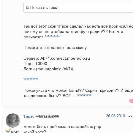
Показать текст
Так вот этот скрипт все сделал как есть все прописал н
почему он не отображает инфу о радио!?? Вот что
полчается
**********
Помогите вот данные щас скину:
Сервер: Ak74.connect.moeradio.ru
Порт: 10000
Логин (mountpoint): /Ak74
**********
Пожалуйста что может быть!?? Скрипт кривой!?? И еще
так доложно быть!? ВОТ --
**********
26.08.2010
Тарас
@tarasian666
может быть проблема в настройках php
какой хост?
6245