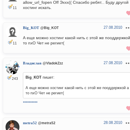
allow_url_fopen Off Эххх(( Спасибо ребят... Буду другой
хостинг искать.
11
27.08.2010
Big_KOT
@Big_KOT
А еще можно хостинг какой нить с этой же пооддержкой
то nxO Чет не региет(
11
27.08.2010
Владислав
@VladokZzz
Big_KOT
пишет:
243
А еще можно хостинг какой нить с этой же пооддержкой а
то nxO Чет не региет(
**********
28.08.2010
metra52
@metra52