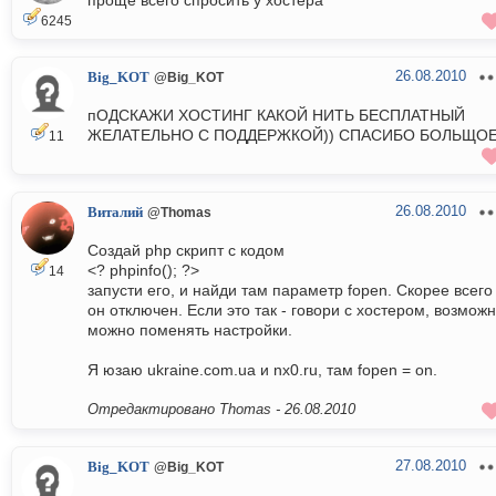
проще всего спросить у хостера
6245
26.08.2010
Big_KOT
@Big_KOT
пОДСКАЖИ ХОСТИНГ КАКОЙ НИТЬ БЕСПЛАТНЫЙ
ЖЕЛАТЕЛЬНО С ПОДДЕРЖКОЙ)) СПАСИБО БОЛЬЩОЕ
11
26.08.2010
Виталий
@Thomas
Создай php скрипт с кодом
<? phpinfo(); ?>
14
запусти его, и найди там параметр fopen. Скорее всего
он отключен. Если это так - говори с хостером, возмож
можно поменять настройки.
Я юзаю ukraine.com.ua и nx0.ru, там fopen = on.
Отредактировано Thomas -
26.08.2010
27.08.2010
Big_KOT
@Big_KOT