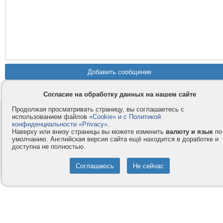
Согласие на обработку данных на нашем сайте
Продолжая просматривать страницу, вы соглашаетесь с
Контакты
Privacy и Cookie
использованием файлов
«Cookie» и с Политикой
Компания
Правила и условия
конфиденциальности «Privacy»
.
Наверху или внизу страницы вы можете изменить
валюту и язык
по
Услуги
Помощь
умолчанию. Английская версия сайта ещё находится в доработке и
доступна не полностью.
Как оплатить
Форумы
© 2008-2026
VMESTE.EU
- Все права защищены.