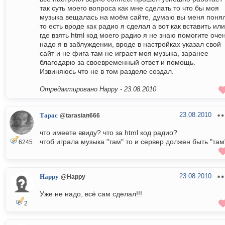
так суть моего вопроса как мне сделать то что бы моя
музыка вещалась на моём сайте, думаю вы меня поня
то есть вроде как радио я сделал а вот как вставить или
где взять html код моего радио я не знаю помогите оче
надо я в заблуждении, вроде в настройках указал свой
сайт и не фига там не играет моя музыка, заранее
благодарю за своевременный ответ и помощь.
Извиняюсь что не в том разделе создал.
Отредактировано Happy -
23.08.2010
23.08.2010
Тарас
@tarasian666
что имеете ввиду? что за html код радио?
чтоб играла музыка "там" то и сервер должен быть "там
6245
23.08.2010
Happy
@Happy
Уже не надо, всё сам сделал!!!
2