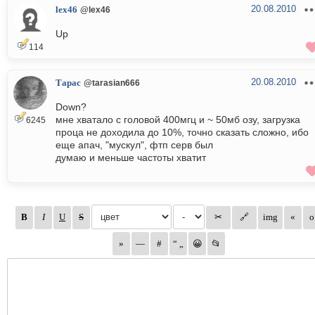
20.08.2010
lex46
@lex46
Up
114
20.08.2010
Тарас
@tarasian666
Down?
мне хватало с головой 400мгц и ~ 50мб озу, загрузка
6245
проца не доходила до 10%, точно сказать сложно, ибо
еще апач, "мускул", фтп серв был
думаю и меньше частоты хватит