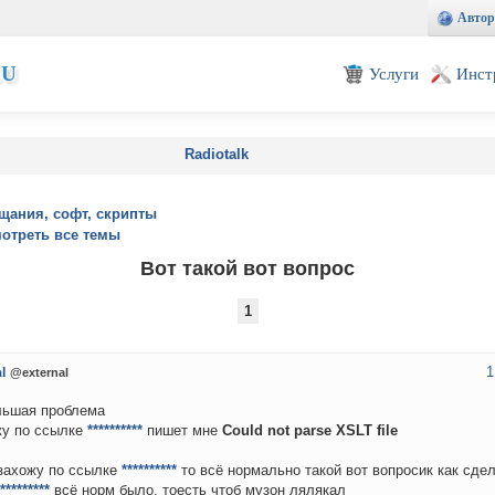
Автор
EU
Услуги
Инст
Radiotalk
щания, софт, скрипты
отреть все темы
Вот такой вот вопрос
1
1
l
@external
льшая проблема
у по ссылке
**********
пишет мне
Could not parse XSLT file
захожу по ссылке
**********
то всё нормально такой вот вопросик как сдел
*********
всё норм было, тоесть чтоб музон лялякал