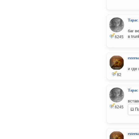
Тарас
баг в
в trun
6245
externa
и где
82
Тарас
встав
6245
По
externa