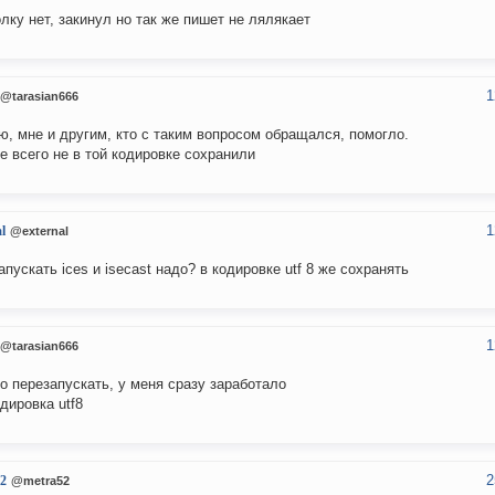
олку нет, закинул но так же пишет не лялякает
1
@tarasian666
ю, мне и другим, кто с таким вопросом обращался, помогло.
е всего не в той кодировке сохранили
1
l
@external
апускать ices и isecast надо? в кодировке utf 8 же сохранять
1
@tarasian666
о перезапускать, у меня сразу заработало
одировка utf8
2
2
@metra52