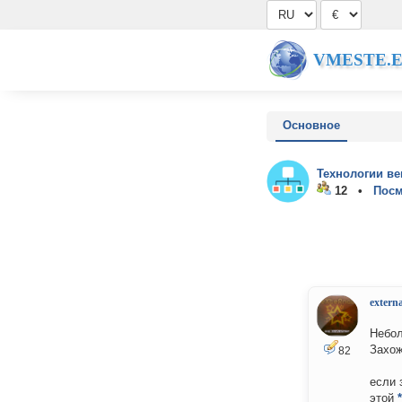
VMESTE.
Основное
Технологии ве
12 •
Посм
externa
Небо
Захож
82
если 
этой
*