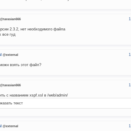
1
@tarasian666
ерсии 2.3.2, нет необходимого файла
k все гуд
1
l
@external
 можн взять этот файл?
1
@tarasian666
ить с названием xspf.xsl в /web/admin/
казать текст
1
l
@external