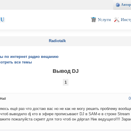
Автор
EU
Услуги
Инст
Radiotalk
ы по интернет радио вещанию
отреть все темы
Вывод DJ
1
0
Hail
яюсь ещё раз что достаю вас но не как не могу решить проблему вообщ
 чтоб выводило dj кто в эфире прописывают DJ в SAM-е в строке Stream 
ажите пожалуйста скрипт для того чтоб он дёргал Ник ведущего!!!! Заран