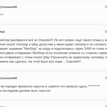
0
@tarasian666
***
0
Hail
риптом разобрался всё ок Спасибо!!! Но вот вопрос ещё такого плана у 
очки mount /nonstop и /play допустим у меня играет nonstop и он соответ
ажает название "NonStop" но когда я подключаюсь через SAM по точке mo
всё равно отображает NonStop если отключаю клиента со стороны серве
 он отображает с точки mount /play Разъясните не грамотному человеку 
ажите как сделать так чтоб было всё норм... Спасибо!!!
0
@tarasian666
гом порядке прописать маунты в скрипте что написал здесь
**********
 последним должен быть нонстоп