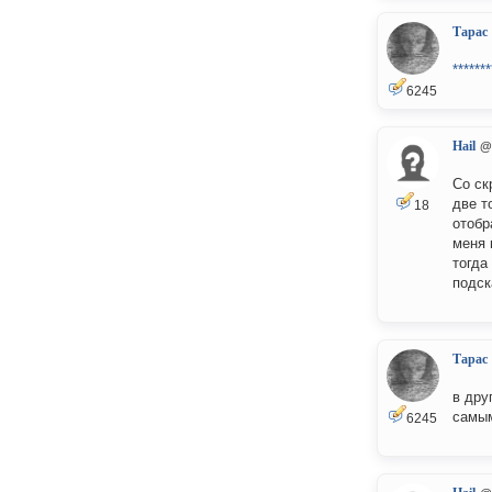
Тарас
*******
6245
Hail
@
Со ск
две т
18
отобр
меня 
тогда
подск
Тарас
в дру
самым
6245