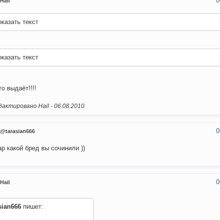
0
Hail
казать текст
казать текст
то выдаёт!!!!
актировано Hail -
06.08.2010
0
@tarasian666
р какой бред вы сочинили ))
0
Hail
sian666
пишет: