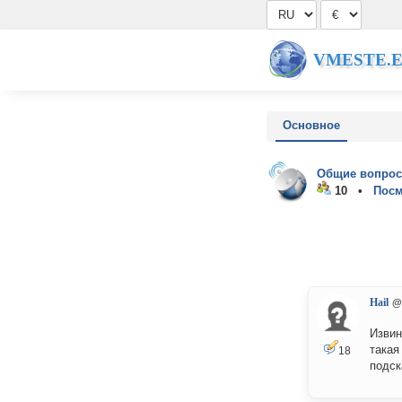
VMESTE.
Основное
Общие вопрос
10 •
Посм
Hail
@
Извин
такая
18
подск