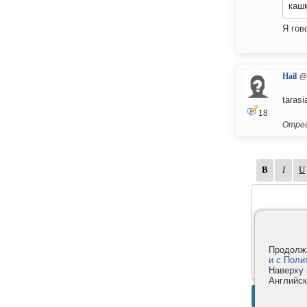
кашм
Я гов
Hail
@
taras
18
Отред
Продолжа
и с Поли
Наверху 
Английск