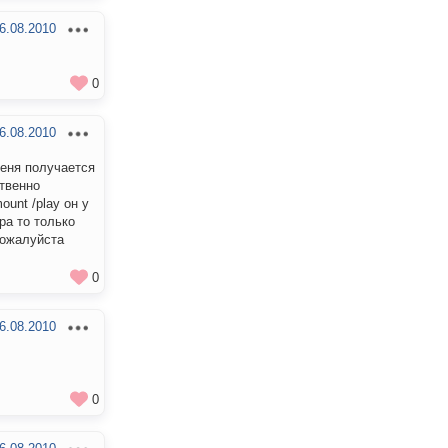
6.08.2010
0
6.08.2010
меня получается
ственно
unt /play он у
ра то только
пожалуйста
0
6.08.2010
0