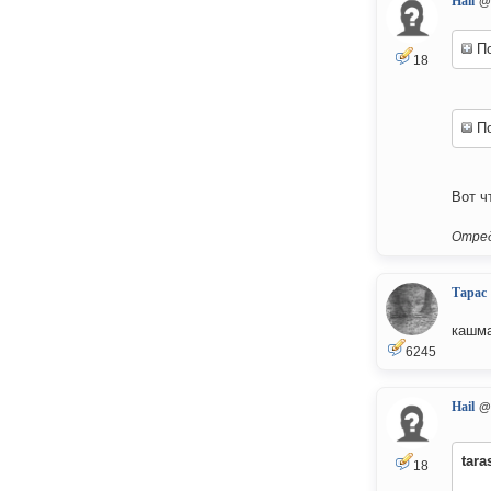
Hail
@
По
18
По
Вот ч
Отред
Тарас
кашма
6245
Hail
@
tara
18