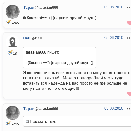
05.08.2010
Тарас
@tarasian666
if($current=='') {(парсим другой маунт)}
6245
05.08.2010
Hail
@Hail
tarasian666
пишет:
18
if($current=='') {(парсим другой маунт)}
Я конечно очень извиняюсь но я не могу понять как это
воплотить в жизни!!! Можно поподробней что и куда
вставить вся надежда на вас просто не где больше не
могу найти что-то стоющие!!!
05.08.2010
Тарас
@tarasian666
Показать текст
6245