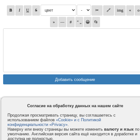
Согласие на обработку данных на нашем сайте
Контакты
Privacy и Cookie
Компания
Правила и условия
Продолжая просматривать страницу, вы соглашаетесь с
использованием файлов
«Cookie» и с Политикой
Услуги
Помощь
конфиденциальности «Privacy»
.
Как оплатить
Форумы
Наверху или внизу страницы вы можете изменить
валюту и язык
по
умолчанию. Английская версия сайта ещё находится в доработке и
© 2008-2026
VMESTE.EU
- Все права защищены.
доступна не полностью.