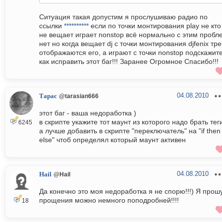
Ситуация такая допустим я прослушиваю радио по
ссылки
**********
если по точки монтирования play не кто
не вещает играет nonstop всё нормально с этим пробл
нет но когда вещает dj с точки монтирования djfenix тре
отображаются его, а играют с точки nonstop подскажит
как исправить этот баг!!! Заранее Огромное Спасибо!!!
04.08.2010
Тарас
@tarasian666
этот баг - ваша недоработка )
в скрипте укажите тот маунт из которого надо брать тег
6245
а лучше добавить в скрипте "переключатель" на "if then
else" чтоб определял который маунт активен
04.08.2010
Hail
@Hail
Да конечно это моя недоработка я не спорю!!!) Я прош
прощения можно немного поподробней!!!!
18