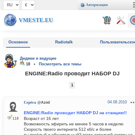
Авторизация
VMESTE.EU
Основное
Radiotalk
Пользовательско
Диджеи и ведущие
18 •
Посмотреть все темы
ENGINE:Radio проводит НАБОР DJ
1
04.08.2010
Серёга
@Azod
ENGINE:Radio проводит НАБОР DJ на станцию!!
Возраст от 16 лет
118
Возможность эфирить не менее 5 часов в неделю
Скорость твоего интернета 512 кб/c и более
ты весёлый и общительный? тогда заполняй заявку на