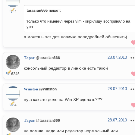
tarasian666
пишет:
4
только что изменил через vim - кирилицу восприняло на
ура
а можешь плз для новичка поподробней обьяснить)
28.07.2010
Тарас
@tarasian666
консольный редактор в линюхе есть такой
6245
28.07.2010
Winston
@Winston
ну а как это дело на Win XP зделать???
4
28.07.2010
Тарас
@tarasian666
не помню, надо или редактор нормальный или