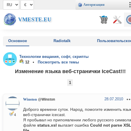
Авторизация
VMESTE.EU
Основное
Radiotalk
Пользовательско
Технологии вещания, софт, скрипты
12 •
Посмотреть все темы
Изменение языка веб-странички IceCast!!!
1
28.07.2010
Winston
@Winston
Доброго времени суток. Народ, помогите изменить язы
веб-странички icecast.
4
Я пробывал но припоявлении любого русского символа
файле
status.xsl
вылазит ошибка
Could not parse XS
file
.