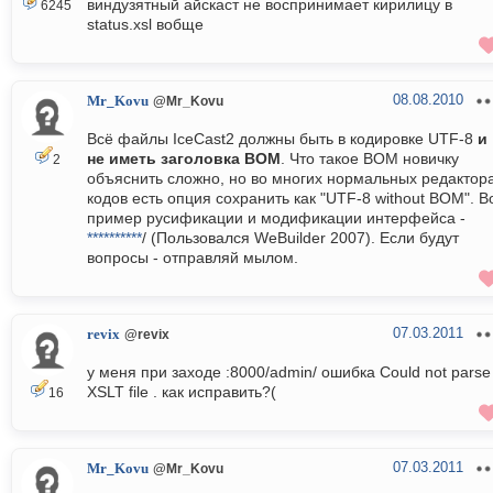
виндузятный айскаст не воспринимает кирилицу в
6245
status.xsl вобще
08.08.2010
Mr_Kovu
@Mr_Kovu
Всё файлы IceCast2 должны быть в кодировке UTF-8
и
не иметь заголовка BOM
. Что такое BOM новичку
2
объяснить сложно, но во многих нормальных редактор
кодов есть опция сохранить как "UTF-8 without BOM". В
пример русификации и модификации интерфейса -
**********
/ (Пользовался WeBuilder 2007). Если будут
вопросы - отправляй мылом.
07.03.2011
revix
@revix
у меня при заходе :8000/admin/ ошибка Could not parse
XSLT file . как исправить?(
16
07.03.2011
Mr_Kovu
@Mr_Kovu