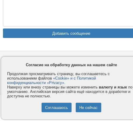
Контакты
Privacy и Cookie
Компания
Правила и условия
Согласие на обработку данных на нашем сайте
Услуги
Помощь
Продолжая просматривать страницу, вы соглашаетесь с
использованием файлов
«Cookie» и с Политикой
Как оплатить
Форумы
конфиденциальности «Privacy»
.
Наверху или внизу страницы вы можете изменить
валюту и язык
по
© 2008-2026
VMESTE.EU
- Все права защищены.
умолчанию. Английская версия сайта ещё находится в доработке и
доступна не полностью.