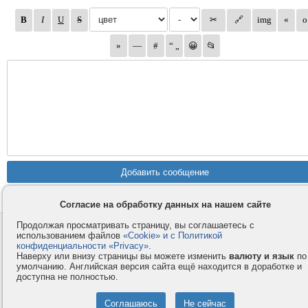
Согласие на обработку данных на нашем сайте
Продолжая просматривать страницу, вы соглашаетесь с
Контакты
Privacy и Cookie
использованием файлов
«Cookie» и с Политикой
Компания
Правила и условия
конфиденциальности «Privacy»
.
Наверху или внизу страницы вы можете изменить
валюту и язык
по
Услуги
Помощь
умолчанию. Английская версия сайта ещё находится в доработке и
доступна не полностью.
Как оплатить
Форумы
© 2008-2026
VMESTE.EU
- Все права защищены.