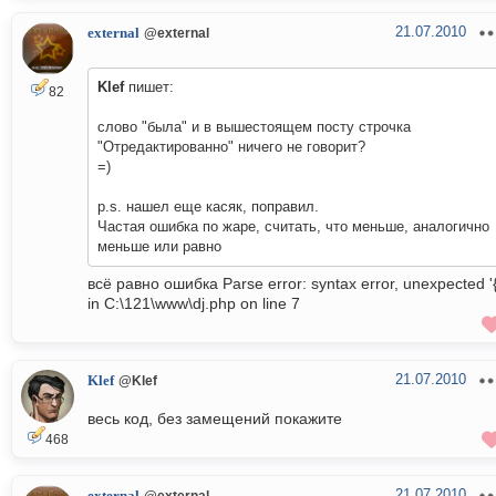
21.07.2010
external
@external
Klef
пишет:
82
слово "была" и в вышестоящем посту строчка
"Отредактированно" ничего не говорит?
=)
p.s. нашел еще касяк, поправил.
Частая ошибка по жаре, считать, что меньше, аналогично
меньше или равно
всё равно ошибка Parse error: syntax error, unexpected '{
in C:\121\www\dj.php on line 7
21.07.2010
Klef
@Klef
весь код, без замещений покажите
468
21.07.2010
@external