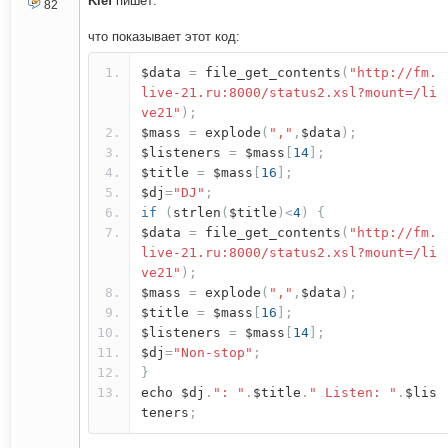
Klef
пишет:
82
что показывает этот код:
$data
=
file_get_contents
(
"http://fm.
live-21.ru:8000/status2.xsl?mount=/li
ve21"
);
$mass
=
explode
(
","
,
$data
);
$listeners
=
$mass
[
14
];
$title
=
$mass
[
16
];
$dj
=
"DJ"
;
if
(
strlen
(
$title
)<
4
)
{
$data
=
file_get_contents
(
"http://fm.
live-21.ru:8000/status2.xsl?mount=/li
ve21"
);
$mass
=
explode
(
","
,
$data
);
$title
=
$mass
[
16
];
$listeners
=
$mass
[
14
];
$dj
=
"Non-stop"
;
}
echo $dj
.
": "
.
$title
.
" Listen: "
.
$lis
teners
;