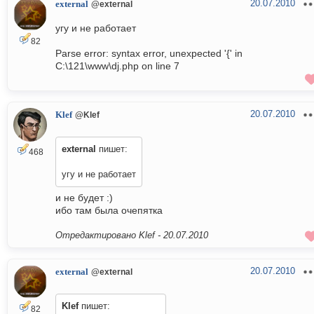
20.07.2010
external
@external
угу и не работает
82
Parse error: syntax error, unexpected '{' in
C:\121\www\dj.php on line 7
20.07.2010
Klef
@Klef
external
пишет:
468
угу и не работает
и не будет :)
ибо там была очепятка
Отредактировано Klef -
20.07.2010
20.07.2010
external
@external
Klef
пишет:
82