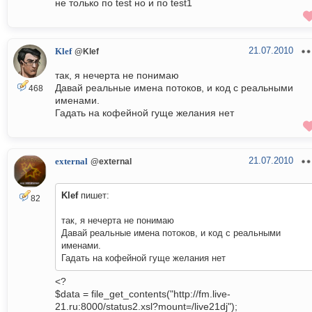
не только по test но и по test1
21.07.2010
Klef
@Klef
так, я нечерта не понимаю
Давай реальные имена потоков, и код с реальными
468
именами.
Гадать на кофейной гуще желания нет
21.07.2010
external
@external
Klef
пишет:
82
так, я нечерта не понимаю
Давай реальные имена потоков, и код с реальными
именами.
Гадать на кофейной гуще желания нет
<?
$data = file_get_contents("http://fm.live-
21.ru:8000/status2.xsl?mount=/live21dj");