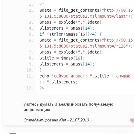
<?
$data
=
file_get_contents
(
"http://90.15
5.131.5:8080/status2.xsl?mount=/last"
);
$mass
=
explode
(
","
,
$data
);
$listeners
=
$mass
[
14
];
if
(
strlen
(
$mass
[
16
])<
4
)
{
$data
=
file_get_contents
(
"http://90.15
5.131.5:8080/status2.xsl?mount=/r128"
);
$mass
=
explode
(
","
,
$data
);
$title
=
$mass
[
16
];
$listeners
=
$mass
[
14
];
}
echo
"сейчас играет: "
.
$title
.
" слушаю
т: "
.
$listeners
;
?>
учитесь думать и анализировать получаемую
информацию
Отредактировано Klef -
21.07.2010