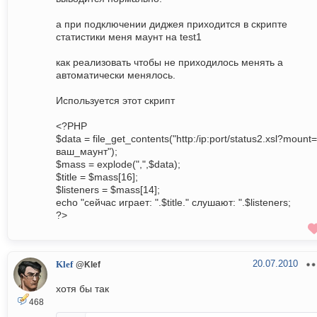
а при подключении диджея приходится в скрипте
статистики меня маунт на test1
как реализовать чтобы не приходилось менять а
автоматически менялось.
Используется этот скрипт
<?PHP
$data = file_get_contents("http:/ip:port/status2.xsl?mount=
ваш_маунт");
$mass = explode(",",$data);
$title = $mass[16];
$listeners = $mass[14];
echo "сейчас играет: ".$title." слушают: ".$listeners;
?>
20.07.2010
Klef
@Klef
хотя бы так
468