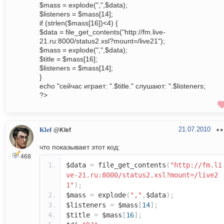
$mass = explode(",",$data);
$listeners = $mass[14];
if (strlen($mass[16])<4) {
$data = file_get_contents("http://fm.live-
21.ru:8000/status2.xsl?mount=/live21");
$mass = explode(",",$data);
$title = $mass[16];
$listeners = $mass[14];
}
echo "сейчас играет: ".$title." слушают: ".$listeners;
?>
21.07.2010
Klef
@Klef
что показывает этот код:
468
$data
=
file_get_contents
(
"http://fm.li
ve-21.ru:8000/status2.xsl?mount=/live2
1"
);
$mass
=
explode
(
","
,
$data
);
$listeners
=
$mass
[
14
];
$title
=
$mass
[
16
];