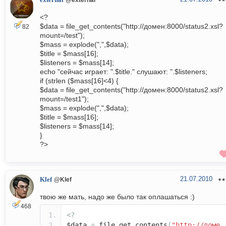
external
<?
$data = file_get_contents("http://домен:8000/status2.xsl?
82
mount=/test");
$mass = explode(",",$data);
$title = $mass[16];
$listeners = $mass[14];
echo "сейчас играет: ".$title." слушают: ".$listeners;
if (strlen ($mass[16]<4) {
$data = file_get_contents("http://домен:8000/status2.xsl?
mount=/test1");
$mass = explode(",",$data);
$title = $mass[16];
$listeners = $mass[14];
}
?>
21.07.2010
Klef
@Klef
твою же мать, надо же было так оплашаться :)
468
<?
$data
=
file_get_contents
(
"http://доме