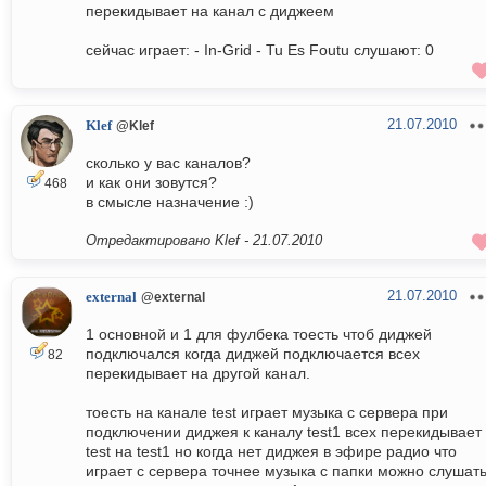
перекидывает на канал с диджеем
сейчас играет: - In-Grid - Tu Es Foutu слушают: 0
21.07.2010
Klef
@Klef
сколько у вас каналов?
и как они зовутся?
468
в смысле назначение :)
Отредактировано Klef -
21.07.2010
21.07.2010
external
@external
1 основной и 1 для фулбека тоесть чтоб диджей
подключался когда диджей подключается всех
82
перекидывает на другой канал.
тоесть на канале test играет музыка с сервера при
подключении диджея к каналу test1 всех перекидывает 
test на test1 но когда нет диджея в эфире радио что
играет с сервера точнее музыка с папки можно слушат