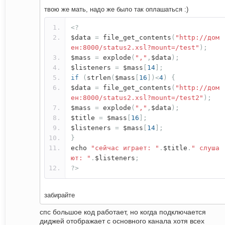
твою же мать, надо же было так оплашаться :)
<?
$data
=
file_get_contents
(
"http://дом
ен:8000/status2.xsl?mount=/test"
);
$mass
=
explode
(
","
,
$data
);
$listeners
=
$mass
[
14
];
if
(
strlen
(
$mass
[
16
])<
4
)
{
$data
=
file_get_contents
(
"http://дом
ен:8000/status2.xsl?mount=/test2"
);
$mass
=
explode
(
","
,
$data
);
$title
=
$mass
[
16
];
$listeners
=
$mass
[
14
];
}
echo
"сейчас играет: "
.
$title
.
" слуша
ют: "
.
$listeners
;
?>
забирайте
спс большое код работает, но когда подключается
диджей отображает с основного канала хотя всех