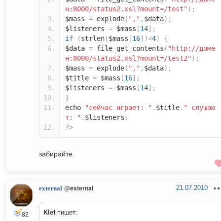
н:8000/status2.xsl?mount=/test"
);
$mass
=
explode
(
","
,
$data
);
$listeners
=
$mass
[
14
];
if
(
strlen
(
$mass
[
16
])<
4
)
{
$data
=
file_get_contents
(
"http://доме
н:8000/status2.xsl?mount=/test2"
);
$mass
=
explode
(
","
,
$data
);
$title
=
$mass
[
16
];
$listeners
=
$mass
[
14
];
}
echo
"сейчас играет: "
.
$title
.
" слушаю
т: "
.
$listeners
;
?>
забирайте
21.07.2010
external
@external
Klef
пишет:
82