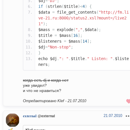
$dj
=
"DJ"
;
if
(
strlen
(
$title
)<
4
)
{
$data
=
file_get_contents
(
"http://fm.li
ve-21.ru:8000/status2.xsl?mount=/live2
1"
);
$mass
=
explode
(
","
,
$data
);
$title
=
$mass
[
16
];
$listeners
=
$mass
[
14
];
$dj
=
"Non-stop"
;
}
echo $dj
.
": "
.
$title
.
" Listen: "
.
$liste
ners
;
когда есть dj и когда нет
уже увидел?
и что не нравиться?
Отредактировано Klef -
21.07.2010
21.07.2010
external
@external