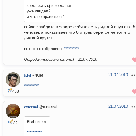
когда есть dj и когда нет
уже увидел?
и что не нравиться?
сейчас зайдите в эфире сейчас есть диджей слушают 5
человек а показывает что 0 и трек берётся не тот что
диджей крутит
вот что отображает
**********
Отредактировано external -
21.07.2010
21.07.2010
Klef
@Klef
**********
468
21.07.2010
external
@external
Klef
пишет:
82
**********