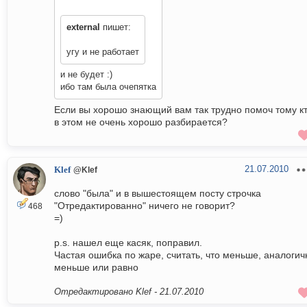
external
пишет:
угу и не работает
и не будет :)
ибо там была очепятка
Если вы хорошо знающий вам так трудно помоч тому к
в этом не очень хорошо разбирается?
21.07.2010
Klef
@Klef
слово "была" и в вышестоящем посту строчка
"Отредактированно" ничего не говорит?
468
=)
p.s. нашел еще касяк, поправил.
Частая ошибка по жаре, считать, что меньше, аналогич
меньше или равно
Отредактировано Klef -
21.07.2010