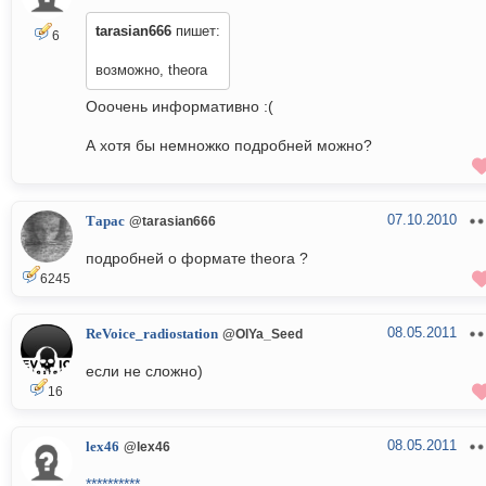
tarasian666
пишет:
6
возможно, theora
Ооочень информативно :(
А хотя бы немножко подробней можно?
07.10.2010
Тарас
@tarasian666
подробней о формате theora ?
6245
08.05.2011
ReVoice_radiostation
@OlYa_Seed
если не сложно)
16
08.05.2011
lex46
@lex46
**********