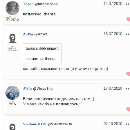
14.07.2010
Тарас
@tarasian666
возможно, theora
6245
15.07.2010
AnWa
@AnWa
tarasian666
пишет:
11
возможно, theora
спасибо, оказывается еще и wmv вещается)
17.07.2010
Aleks
@Virtya1itu
Если реализовал поделись опытом :)
У меня как бэ не получилось :(
5
07.10.2010
VladimirKHV
@VladimirKHV