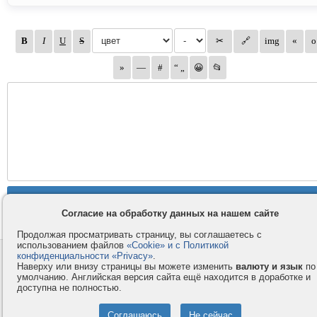
Согласие на обработку данных на нашем сайте
Продолжая просматривать страницу, вы соглашаетесь с
использованием файлов
«Cookie» и с Политикой
конфиденциальности «Privacy»
.
Контакты
Privacy и Cookie
Наверху или внизу страницы вы можете изменить
валюту и язык
по
Компания
Правила и условия
умолчанию. Английская версия сайта ещё находится в доработке и
доступна не полностью.
Услуги
Помощь
Как оплатить
Форумы