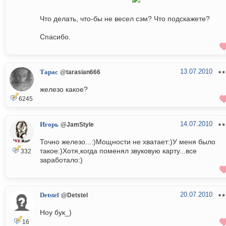
Что делать, что-бы не весел сэм? Что подскажете?
Спасибо.
13.07.2010
Тарас
@tarasian666
железо какое?
6245
14.07.2010
Игорь
@JamStyle
Точно железо...:)Мощности не хватает:)У меня было
такое:)Хотя,когда поменял звуковую карту...все
332
заработало:)
20.07.2010
Detstel
@Detstel
Ноу бук_)
16