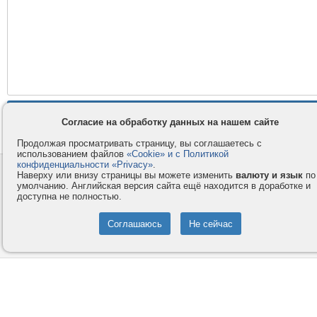
Согласие на обработку данных на нашем сайте
Продолжая просматривать страницу, вы соглашаетесь с
использованием файлов
«Cookie» и с Политикой
конфиденциальности «Privacy»
.
Контакты
Privacy и Cookie
Наверху или внизу страницы вы можете изменить
валюту и язык
по
умолчанию. Английская версия сайта ещё находится в доработке и
Компания
Правила и условия
доступна не полностью.
Услуги
Помощь
Как оплатить
Форумы
© 2008-2026
VMESTE.EU
- Все права защищены.