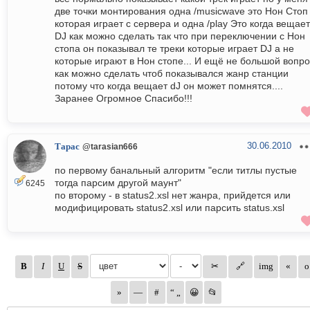
две точки монтирования одна /musicwave это Нон Стоп
которая играет с сервера и одна /play Это когда вещает
DJ как можно сделать так что при переключении с Нон
стопа он показывал те треки которые играет DJ а не
которые играют в Нон стопе... И ещё не большой вопро
как можно сделать чтоб показывался жанр станции
потому что когда вещает dJ он может помнятся....
Заранее Огромное Спасибо!!!
30.06.2010
Тарас
@tarasian666
по первому банальный алгоритм "если титлы пустые
тогда парсим другой маунт"
6245
по второму - в status2.xsl нет жанра, прийдется или
модифицировать status2.xsl или парсить status.xsl