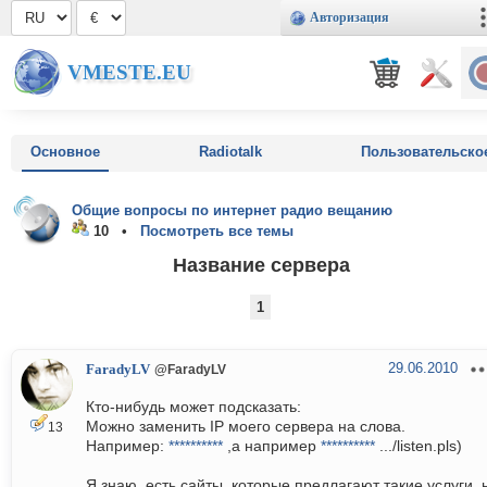
Авторизация
VMESTE.EU
Основное
Radiotalk
Пользовательско
Общие вопросы по интернет радио вещанию
10 •
Посмотреть все темы
Название сервера
1
29.06.2010
FaradyLV
@FaradyLV
Кто-нибудь может подсказать:
Можно заменить IP моего сервера на слова.
13
Например:
**********
,а например
**********
.../listen.pls)
Я знаю, есть сайты, которые предлагают такие услуги, 