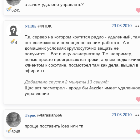
а зачем удалено управлять?
6245
29.06.2010
NTDK
@NTDK
Т.к. сервер на котором крутится радио - удаленный, та
нет возможности полноценно за ним работать. А в
4
домашних условиях круглосуточно вещать не
получится... Вот и ищу альтернативу. Т.е. например,
ночью просто проигрываются треки, а днем подключил
клиентом к софтине, посмотрел там как дела, вышел в
эфир и т.п.
Добавлено спустя 2 минуты 13 секунд:
Щас вот посмотрел - вроде бы Jazzler имеет удаленно
управление...
29.06.2010
Тарас
@tarasian666
проще поставить ices или тп
6245