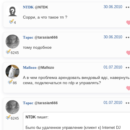
30.06.2010
NTDK
@NTDK
Сорри, а что такое тп ?
4
30.06.2010
Тарас
@tarasian666
тому подобное
6245
01.07.2010
Mafiozo
@Mafiozo
А в чем проблема арендовать виндовый вдс, навернуть
сема, подключаться по rdp и управлять?
86
01.07.2010
Тарас
@tarasian666
NTDK
пишет:
6245
Было бы удаленное управление (клиент к) Internet DJ