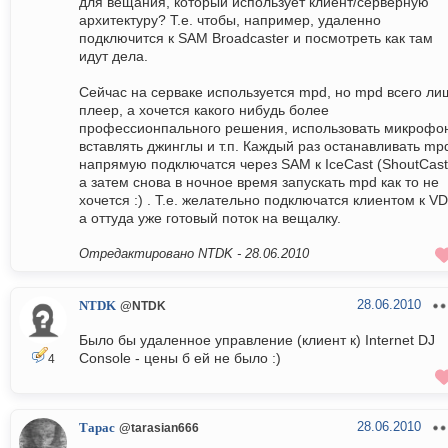
для вещания, который использует клиент/серверную
архитектуру? Т.е. чтобы, например, удаленно
подключится к SAM Broadcaster и посмотреть как там
идут дела.
Сейчас на серваке используется mpd, но mpd всего ли
плеер, а хочется какого нибудь более
профессионпального решения, использовать микрофо
вставлять джинглы и т.п. Каждый раз останавливать mp
напрямую подключатся через SAM к IceCast (ShoutCast
а затем снова в ночное время запускать mpd как то не
хочется :) . Т.е. желательно подключатся клиентом к VD
а оттуда уже готовый поток на вещалку.
Отредактировано NTDK -
28.06.2010
28.06.2010
NTDK
@NTDK
Было бы удаленное управление (клиент к) Internet DJ
Console - цены б ей не было :)
4
28.06.2010
Тарас
@tarasian666