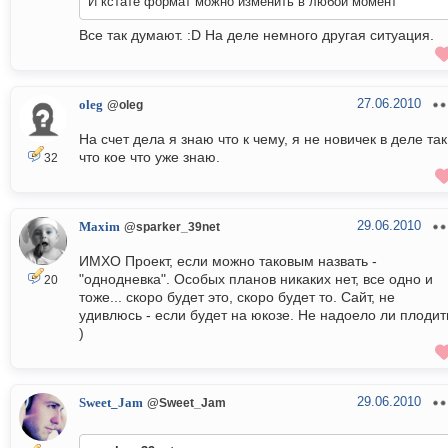
И кстате формат можно изменить в любой момент
Все так думают. :D На деле немного другая ситуация.
27.06.2010
oleg
@oleg
На счет дела я знаю что к чему, я не новичек в деле так
что кое что уже знаю.
32
29.06.2010
Maxim
@sparker_39net
ИМХО Проект, если можно таковым назвать -
"однодневка". Особых планов никаких нет, все одно и
20
тоже... скоро будет это, скоро будет то. Сайт, не
удивлюсь - если будет на юкозе. Не надоело ли плодит
)
29.06.2010
Sweet_Jam
@Sweet_Jam