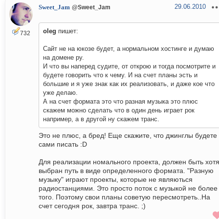
29.06.2010
Sweet_Jam
@Sweet_Jam
oleg
пишет:
732
Сайт не на юкозе будет, а нормальном хостинге и думаю
на домене ру.
И что вы наперед судите, от открою и тогда посмотрите и
будете говорить что к чему. И на счет планы эсть и
большие и я уже знак как их реализовать, и даже кое что
уже делаю.
А на счет формата это что разная музыка это плюс
скажем можно сделать что в один день играет рок
например, а в другой ну скажем транс.
Это не плюс, а бред! Еще скажите, что джинглы будете
сами писать :D
Для реализации номального проекта, должен быть хот
выбран путь в виде определенного формата. "Разную
музыку" играют проекты, которые не являються
радиостанциями. Это просто поток с музыкой не более
того. Поэтому свои планы советую пересмотреть..На
счет сегодня рок, завтра транс. ;)