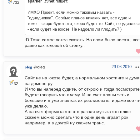
sparker_39net
пишет:
732
ИМХО Проект, если можно таковым назвать -
"однодневка". Особых планов никаких нет, все одно и
тоже... скоро будет это, скоро будет то. Сайт, не удивлюс
- если будет на юкозе. Не надоело ли плодить? )
:D Тоже самое хотел сказать. Но влом было писать, все
равно как головой об стенку..
29.06.2010
oleg
@oleg
Сайт не на юкозе будет, а нормальном хостинге и дум
на домене ру.
32
И что вы наперед судите, от открою и тогда посмотрите
будете говорить что к чему. И на счет планы эсть и
большие и я уже знак как их реализовать, и даже кое чт
уже делаю.
А на счет формата это что разная музыка это плюс
скажем можно сделать что в один день играет рок
например, а в другой ну скажем транс.