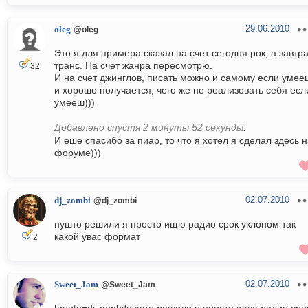
29.06.2010
oleg
@oleg
Это я для примера сказал на счет сегодня рок, а завтр
транс. На счет жанра пересмотрю.
32
И на счет джинглов, писать можно и самому если умее
и хорошо получается, чего же не реализовать себя есл
умееш)))
Добавлено спустя 2 минуты 52 секунды:
И еше спасибо за пиар, то что я хотел я сделал здесь 
форуме)))
02.07.2010
dj_zombi
@dj_zombi
нушто решили я просто ищю радио срок уклоном так
какой увас формат
2
02.07.2010
Sweet_Jam
@Sweet_Jam