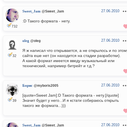
27.06.2010
Sweet_Jam
@Sweet_Jam
:D Такого формата - нету.
732
27.06.2010
oleg
@oleg
Я ж написал что открывается, а не открылось и по этом
сайта еше нет (он находится на стадии разработки).
32
А какой формат имеется введу музыкальный или
технический, например битрейт и т.д.?
27.06.2010
Борис
@myboris2005
[quote=Sweet Jam]:D Такого формата - нету.[/quote]
Значит будет у него...И я кстати собираюсь открыть
39
такого же формата...)))
27.06.2010
Sweet_Jam
@Sweet_Jam