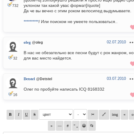
[quote=dj zombi]нушто решили я просто ищю радио сро
уклоном так какой увас формат[/quote]
732
Да че вы вечно с этим роком велосипед выдумываете.
**********
/ Или поиском не умеете пользоваться..
02.07.2010
oleg
@oleg
В нас не обезательно все песни будут с рок жанром, но
для вас место найдется.
32
03.07.2010
Detstel
@Detstel
Олег по пробуйте написать ICQ 8168332
16