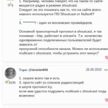
1. Например, человек говорит, что на таком-то сайте
вещается радио в режиме shoutcast.
6
Следует ли это понимать как то, что на сайте всего-
навсего используется ПО Shoutcast от Nullsoft?
...
3.
**********
/ - один из московских провайдеров.
Основной транспортный протокол в shoutcast, я так
понимаю - http, работает в unicast'е. Т.е. количество
одновременно подключенных пользователей будет
зависеть от
пропускной способности канала. Можно ли использова
multicast с shoutcast, чтобы устранить этот минус?
26.06.2010
Тарас
@tarasian666
1. скорее всего так и есть
3. просто сайт со списком радиостанций
6245
в шоуте протокол icy.
если вам удастса подружить multicast с shoutcast тогда
возможно