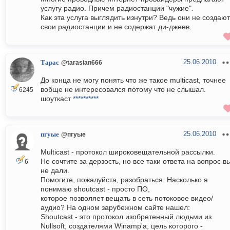
услугу радио. Причем радиостанции "чужие".
Как эта услуга выглядить изнутри? Ведь они не создают
свои радиостанции и не содержат ди-джеев.
25.06.2010
Тарас
@tarasian666
До конца не могу понять что же такое multicast, точнее
вобще не интересовался потому что не слышал.
6245
шоуткаст
**********
25.06.2010
пгуые
@пгуые
Multicast - протокол широковещательной рассылки.
Не сочтите за дерзость, но все таки ответа на вопрос в
6
не дали.
Помогите, пожалуйста, разобраться. Насколько я
понимаю shoutcast - просто ПО,
которое позволяет вещать в сеть потоковое видео/
аудио? На одном зарубежном сайте нашел:
Shoutcast - это протокол изобретенный людьми из
Nullsoft, создателями Winamp'а, цель которого -