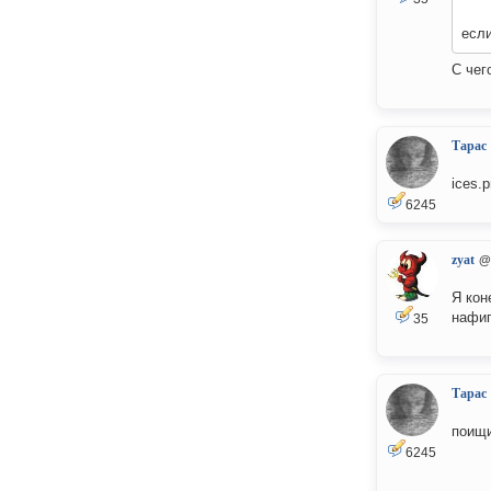
если
С чег
Тарас
ices.p
6245
zyat
@
Я кон
нафиг
35
Тарас
поищи
6245