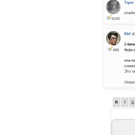
Тарас
плейл
6245
Klef
@
2
tar
будь 
468
что т
снима
Это о
Отред