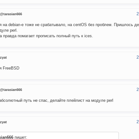
2
@tarasian666
я на debian-e тоже не срабатывало, на centOS без проблем. Пришлось д
дуле perl.
а правда помагает прописать полный путь к ices.
2
zyat
я FreeBSD
2
@tarasian666
абсолютный путь не спас, делайте плейлист на модуле perl
2
zyat
sian666
пишет: