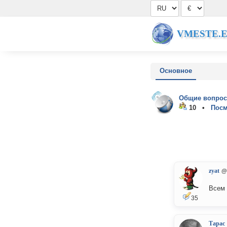
VMESTE.
Основное
Общие вопрос
10 •
Посм
zyat
@
Всем 
35
Тарас