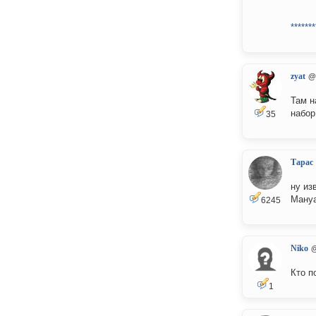
*******
zyat
@
Там н
набор
35
Тарас
ну из
Мануа
6245
Niko
@
Кто п
1