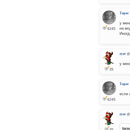
Тарас
у мен
на мо
6245
Иногд
zyat
@
у мен
35
Тарас
если 
6245
zyat
@
tara
35