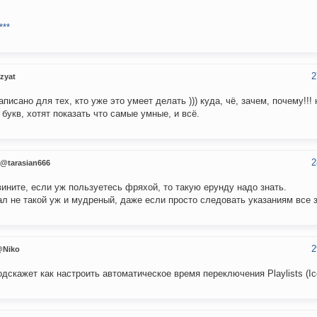
***
2
zyat
аписано для тех, кто уже это умеет делать ))) куда, чё, зачем, почему!!!
 букв, хотят показать что самые умные, и всё.
2
@tarasian666
вините, если уж пользуетесь фряхой, то такую ерунду надо знать.
л не такой уж и мудреный, даже если просто следовать указаниям все з
2
Niko
одскажет как настроить автоматическое время переключения Playlists (Ic