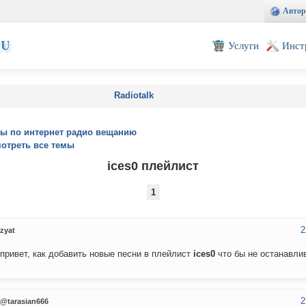
Автор
EU
Услуги
Инст
Radiotalk
ы по интернет радио вещанию
отреть все темы
ices0 плейлист
1
2
zyat
привет, как добавить новые песни в плейлист
ices0
что бы не останавли
2
@tarasian666