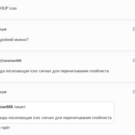
l -HUP ices
2
zyat
дробней можно?
2
@tarasian666
да посилающая ices сигнал для перечитывания плейлиста
2
zyat
sian666
пишет:
анда посилающая ices сигнал для перечитывания плейлиста
е прёт