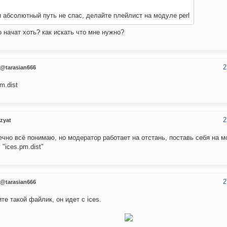
 абсолютный путь не спас, делайте плейлист на модуле perl
о начат хоть? как искать что мне нужно?
2
@tarasian666
m.dist
2
zyat
ечно всё понимаю, но модератор работает на отстань, поставь себя на м
 "ices.pm.dist"
2
@tarasian666
те такой файлик, он идет с ices.