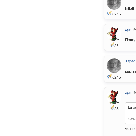
killal
6245
zyat
@
Попо
35
Тарас
коман
6245
zyat
@
tara
35
ком
чёт н