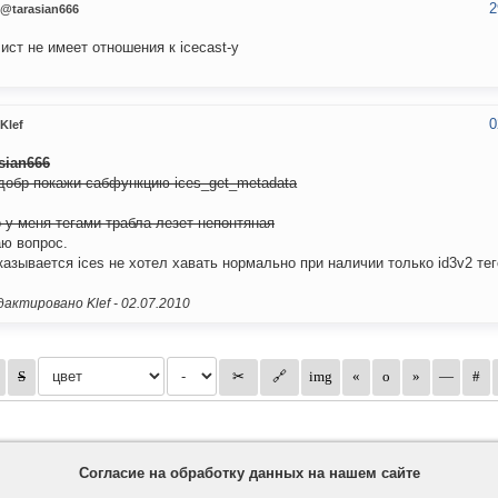
2
@tarasian666
ист не имеет отношения к icecast-у
0
Klef
asian666
добр покажи сабфункцию ices_get_metadata
о у меня тегами трабла лезет непонтяная
ю вопрос.
казывается ices не хотел хавать нормально при наличии только id3v2 те
актировано Klef -
02.07.2010
Согласие на обработку данных на нашем сайте