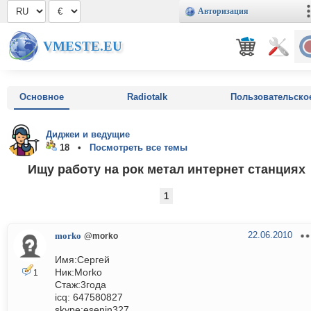
Авторизация
VMESTE.EU
Основное
Radiotalk
Пользовательско
Диджеи и ведущие
18 •
Посмотреть все темы
Ищу работу на рок метал интернет станциях
1
22.06.2010
morko
@morko
Имя:Сергей
Ник:Morko
1
Стаж:3года
icq: 647580827
skype:esenin327