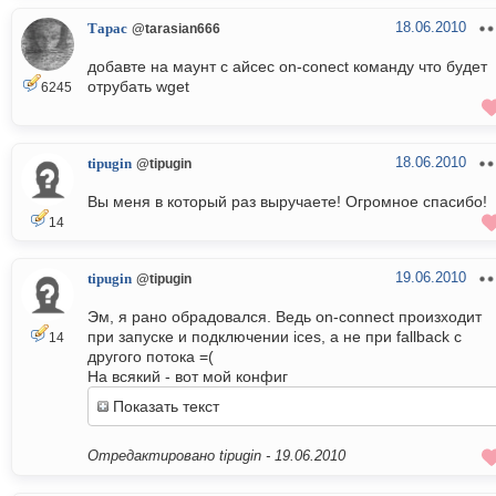
18.06.2010
Тарас
@tarasian666
добавте на маунт с айсес on-conect команду что будет
отрубать wget
6245
18.06.2010
tipugin
@tipugin
Вы меня в который раз выручаете! Огромное спасибо!
14
19.06.2010
tipugin
@tipugin
Эм, я рано обрадовался. Ведь on-connect произходит
при запуске и подключении ices, а не при fallback с
14
другого потока =(
На всякий - вот мой конфиг
Показать текст
Отредактировано tipugin -
19.06.2010