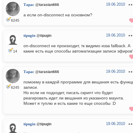
19.06.2010
Тарас
@tarasian666
а если on-disconnect на основном?
6245
19.06.2010
tipugin
@tipugin
on-disconnect не произходит, тк видимо изза fallback. А
какие есть еще способы автоматизации записи эфиров
14
19.06.2010
Тарас
@tarasian666
помоему в каждой программе для вещания есть функц
записи.
6245
Но если не подходит, писать скрипт что будет
реагировать идет ли вещания из указаного маунта.
Может я туплю и есть какие то еще способы :D
19.06.2010
tipugin
@tipugin