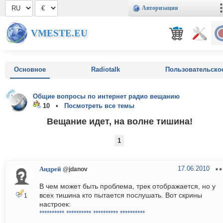
Авторизация
VMESTE.EU
Основное
Radiotalk
Пользовательско
Общие вопросы по интернет радио вещанию
10 •
Посмотреть все темы
Вещание идет, на волне тишина!
1
17.06.2010
Андрей
@jdanov
В чем может быть проблема, трек отображается, но у
всех тишина кто пытается послушать. Вот скрины
1
настроек:
**********
**********
**********
**********