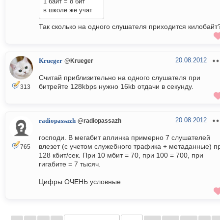
1 байт = 8 бит
в школе же учат
Так сколько на одного слушателя приходится килобайт
20.08.2012
Krueger
@Krueger
Считай приблизительно на одного слушателя при
битрейте 128kbps нужно 16kb отдачи в секунду.
313
20.08.2012
radiopassazh
@radiopassazh
господи. В мегабит аплинка примерно 7 слушателей
влезет (с учетом служебного трафика + метаданные) п
765
128 кбит/сек. При 10 мбит = 70, при 100 = 700, при
гигабите = 7 тысяч.
Цифры ОЧЕНЬ условные