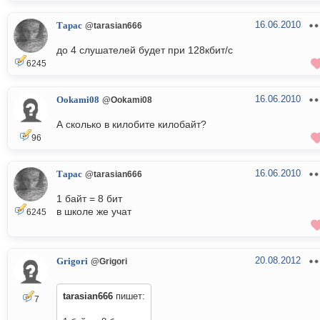
16.06.2010
Тарас
@tarasian666
до 4 слушателей будет при 128кбит/с
6245
16.06.2010
Ookami08
@Ookami08
А сколько в килобите килобайт?
96
16.06.2010
Тарас
@tarasian666
1 байт = 8 бит
в школе же учат
6245
20.08.2012
Grigori
@Grigori
tarasian666
пишет:
7