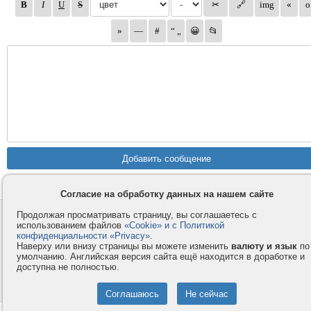
Согласие на обработку данных на нашем сайте
Продолжая просматривать страницу, вы соглашаетесь с
Контакты
Privacy и Cookie
использованием файлов
«Cookie» и с Политикой
Компания
Правила и условия
конфиденциальности «Privacy»
.
Наверху или внизу страницы вы можете изменить
валюту и язык
по
Услуги
Помощь
умолчанию. Английская версия сайта ещё находится в доработке и
Как оплатить
Форумы
доступна не полностью.
© 2008-2026
VMESTE.EU
- Все права защищены.