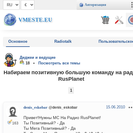
Авторизация
VMESTE.EU
Основное
Radiotalk
Пользовательско
Диджеи и ведущие
18 •
Посмотреть все темы
Набираем позитивную большую команду на рад
RusPlanet
1
15.06.2010
denis_eskobar
@denis_eskobar
Привет!Нужны MC На Радио RusPlanet!
Ты Позитивный? - Да
163
Ты Мега Позитивный? - Да