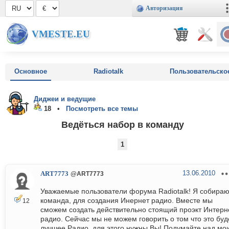
Авторизация
VMESTE.EU
Основное
Radiotalk
Пользовательско
Диджеи и ведущие
18 •
Посмотреть все темы
Ведёться набор в команду
1
13.06.2010
ART7773
@ART7773
Уважаемые пользователи форума Radiotalk! Я собира
команда, для создания Инернет радио. Вместе мы
12
сможем создать действительно стоящий проэкт Интерн
радио. Сейчас мы не можем говорить о том что это буд
лучшее Радио, для этого нужны Вы! Подумайте над мо