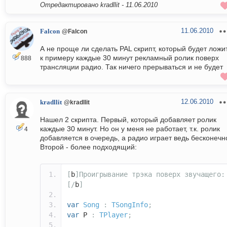
Отредактировано kradllit -
11.06.2010
11.06.2010
Falcon
@Falcon
А не проще ли сделать PAL скрипт, который будет ложи
к примеру каждые 30 минут рекламный ролик поверх
888
трансляции радио. Так ничего прерываться и не будет
12.06.2010
kradllit
@kradllit
Нашел 2 скрипта. Первый, который добавляет ролик
каждые 30 минут. Но он у меня не работает, т.к. ролик
4
добавляется в очередь, а радио играет ведь бесконечн
Второй - более подходящий:
[
b
]Проигрывание
трэка
поверх
звучащего:
[/
b
]
var
Song
:
TSongInfo
;
var
P
:
TPlayer
;