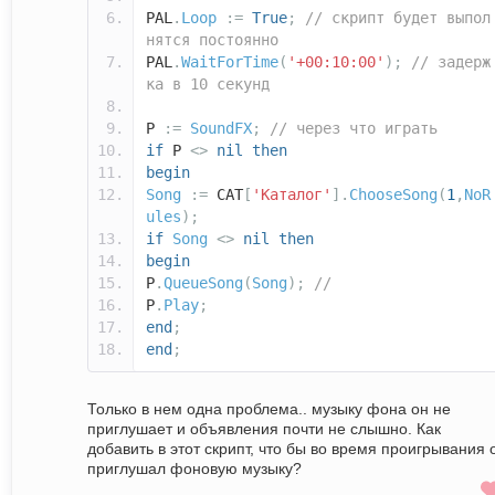
PAL
.
Loop
:=
True
;
// скрипт будет выпол
нятся постоянно
PAL
.
WaitForTime
(
'+00:10:00'
);
// задерж
ка в 10 секунд
P
:=
SoundFX
;
// через что играть
if
P
<>
nil
then
begin
Song
:=
CAT
[
'Каталог'
].
ChooseSong
(
1
,
NoR
ules
);
if
Song
<>
nil
then
begin
P
.
QueueSong
(
Song
);
//
P
.
Play
;
end
;
end
;
Только в нем одна проблема.. музыку фона он не
приглушает и объявления почти не слышно. Как
добавить в этот скрипт, что бы во время проигрывания 
приглушал фоновую музыку?