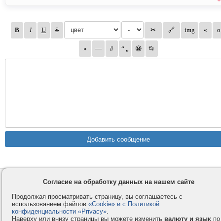
Контакты
Privacy и Cookie
Согласие на обработку данных на нашем сайте
Компания
Правила и условия
Продолжая просматривать страницу, вы соглашаетесь с
использованием файлов
«Cookie» и с Политикой
Услуги
Помощь
конфиденциальности «Privacy»
.
Как оплатить
Форумы
Наверху или внизу страницы вы можете изменить
валюту и язык
по