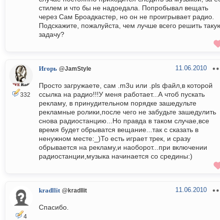
стилем и что бы не надоедала. Попробывал вещать
через Сам Броадкастер, но он не проигрывает радио.
Подскажите, пожалуйста, чем лучше всего решить таку
задачу?
11.06.2010
Игорь
@JamStyle
Просто загружаете, сам .m3u или .pls файл,в которой
ссылка на радио!!!У меня работает...А чтоб пускать
332
рекламу, в принудительном порядке зашедульте
рекламные ролики,после чего не забудьте зашедулить
снова радиостанцию...Но правда в таком случае,все
время будет обрыватся вещание...так с сказать в
ненужном месте:_)То есть играет трек, и сразу
обрывается на рекламу,и наоборот...при включении
радиостанции,музыка начинается со средины:)
11.06.2010
kradllit
@kradllit
Спасибо.
4