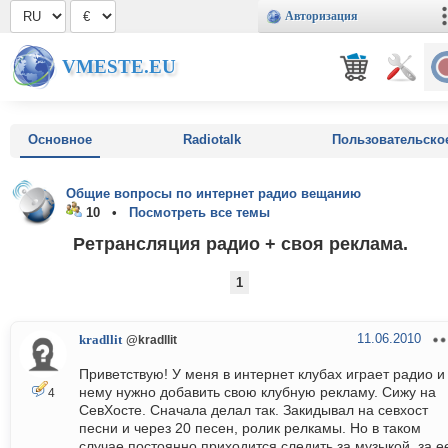
Авторизация
VMESTE.EU
Основное
Radiotalk
Пользовательско
Общие вопросы по интернет радио вещанию
10 •
Посмотреть все темы
Ретрансляция радио + своя реклама.
1
11.06.2010
kradllit
@kradllit
Приветствую! У меня в интернет клубах играет радио и
нему нужно добавить свою клубную рекламу. Сижу на
4
СевХосте. Сначала делал так. Закидывал на севхост
песни и через 20 песен, ролик релкамы. Но в таком
случае постоянно приходится следить за музыкой, за е