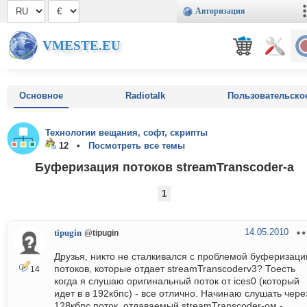
Авторизация
VMESTE.EU
Основное
Radiotalk
Пользовательско
Технологии вещания, софт, скрипты
12 •
Посмотреть все темы
Буферизация потоков streamTranscoder-а
1
14.05.2010
tipugin
@tipugin
Друзья, никто не сталкивался с проблемой буферизаци
потоков, которые отдает streamTranscoderv3? Тоесть
14
когда я слушаю оригинальный поток от ices0 (который
идет в в 192кбпс) - все отлично. Начинаю слушать чере
128кбпс поток, отдаваемый streamTranscoder-ом -