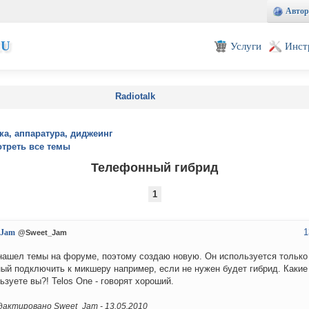
Автор
EU
Услуги
Инст
Radiotalk
ка, аппаратура, диджеинг
треть все темы
Телефонный гибрид
1
1
_Jam
@Sweet_Jam
 нашел темы на форуме, поэтому создаю новую. Он используется только
ый подключить к микшеру например, если не нужен будет гибрид. Каки
ьзуете вы?! Telos One - говорят хороший.
актировано Sweet_Jam -
13.05.2010