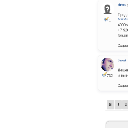
sirius
Прода
*******
1
4000р
+7 92
fon.si
Отред
Sweet
Дешев
и выв
732
Отред