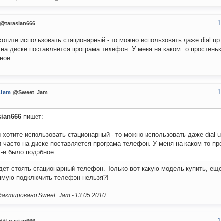
1
@tarasian666
хотите использовать стационарный - то можно использовать даже dial up
 на диске поставляется програма телефон. У меня на каком то простенько
ное
1
_Jam
@Sweet_Jam
sian666
пишет:
 хотите использовать стационарный - то можно использовать даже dial u
 часто на диске поставляется програма телефон. У меня на каком то пр
nk-е было подобное
дет стоять стационарный телефон. Только вот какую модель купить, еще
ямую подключить телефон нельзя?!
актировано Sweet_Jam -
13.05.2010
1
@tarasian666