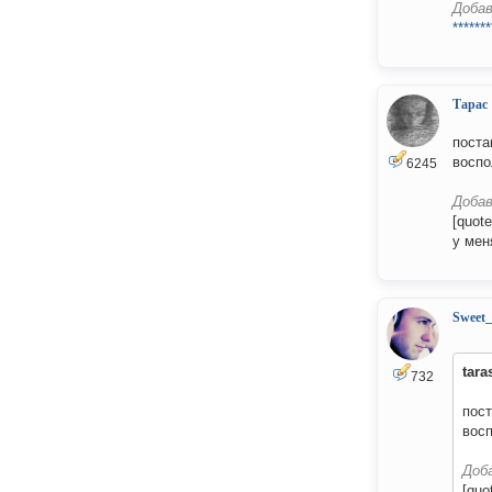
Добав
*******
Тарас
поста
воспо
6245
Добав
[quot
у мен
Sweet
tara
732
пост
вос
Доб
[quo