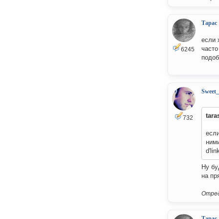
Тарас
если 
часто
6245
подоб
Sweet
tara
732
если
ними
d'li
Ну бу
на пр
Отред
Тарас