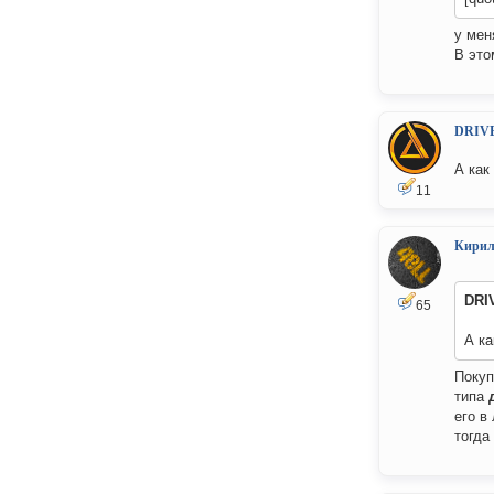
у мен
В это
DRIV
А как
11
Кири
DRI
65
А ка
Покуп
типа
его в
тогда