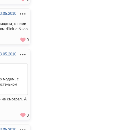
3.05.2010
 модем, с ними
м d'link-е было
0
3.05.2010
p модем, с
остеньком
 не смотрел. А
0
3.05.2010