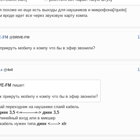
я похоже но еще есть выходы для наушников и микрофона[/quote]
м вроде идет все через звуковую карту компа.
1
E-FM
@DRIVE-FM
 прикруть мобилу к компу что бы в эфир звонили?
1
лл
@4ell
VE-FM
пишет:
к прикруть мобилу к компу что бы в эфир звонили?
ай переходник на наушники спаяй кабель
джек 3,5 <-=----------=-> джек 3,5
 линейный вход или в микшер
 кабель нужен типа
джек <------> xlr