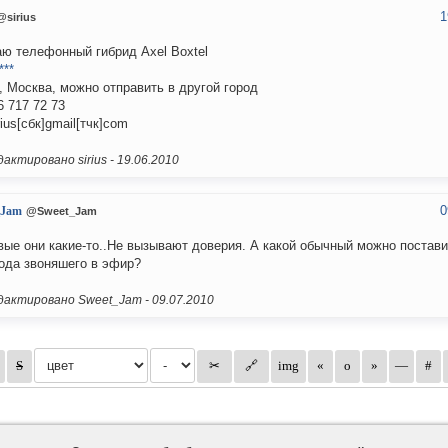
1
@sirius
ю телефонный гибрид Axel Boxtel
***
, Москва, можно отправить в другой город
6 717 72 73
rius[сбк]gmail[тчк]com
актировано sirius -
19.06.2010
0
_Jam
@Sweet_Jam
ые они какие-то..Не вызывают доверия. А какой обычный можно постави
ода звоняшего в эфир?
актировано Sweet_Jam -
09.07.2010