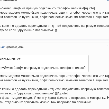
e=Sweet Jam]А на прямую подключить телефон нельзя?![/quote]
 моем модеме можно было подключать еще и телефон через него или гар
м телефон не нужен был, софт полностью заменял телефон + еще там 
 конечно сделать переходники и тд чтоб подключить напрямую телефон 
лучае если "дружишь с паяльником" ))
1
_Jam
@Sweet_Jam
sian666
пишет:
ote=Sweet Jam]А на прямую подключить телефон нельзя?!
 моем модеме можно было подключать еще и телефон через него или гар
м телефон не нужен был, софт полностью заменял телефон + еще там 
 конечно сделать переходники и тд чтоб подключить напрямую телефон 
лучае если "дружишь с паяльником" ))[/quote]
о факс - модем вроде. У меня у брата было это встроенно в материнку. 
ть, отдельно их прикупить можно. Как например fm приемник