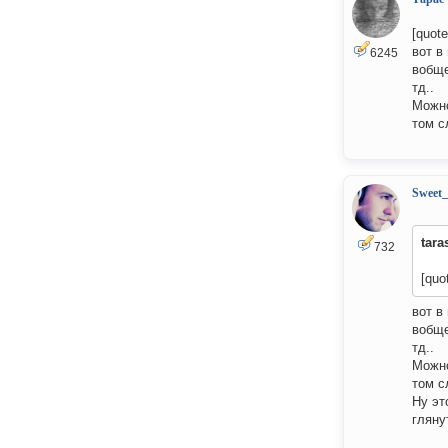
[quot
вот в
6245
вобще
тд..
Можно
том с
Sweet
tara
732
[qu
вот в
вобще
тд..
Можно
том с
Ну эт
гляну