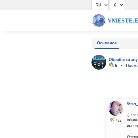
VMESTE.
Основное
Обработка зву
6 •
Посмо
Sweet
:) Не
обычн
732
испол
Отред