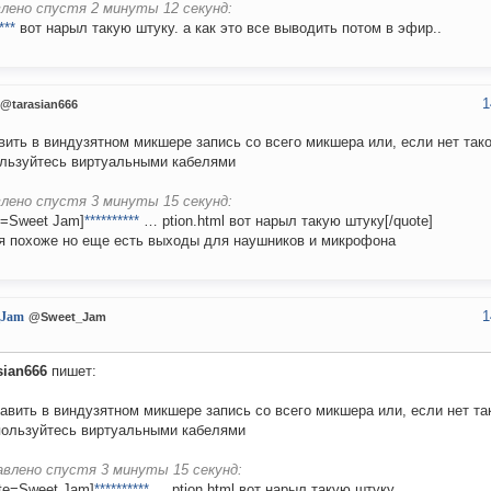
лено спустя 2 минуты 12 секунд:
***
вот нарыл такую штуку. а как это все выводить потом в эфир..
1
@tarasian666
вить в виндузятном микшере запись со всего микшера или, если нет тако
льзуйтесь виртуальными кабелями
лено спустя 3 минуты 15 секунд:
e=Sweet Jam]
**********
… ption.html вот нарыл такую штуку[/quote]
я похоже но еще есть выходы для наушников и микрофона
1
_Jam
@Sweet_Jam
sian666
пишет:
авить в виндузятном микшере запись со всего микшера или, если нет та
пользуйтесь виртуальными кабелями
авлено спустя 3 минуты 15 секунд:
te=Sweet Jam]
**********
… ption.html вот нарыл такую штуку