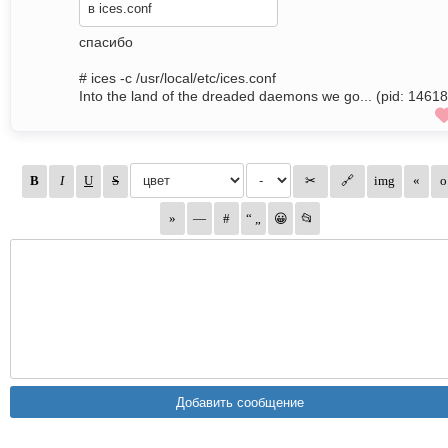
в ices.conf
спасибо
# ices -c /usr/local/etc/ices.conf
Into the land of the dreaded daemons we go... (pid: 14618