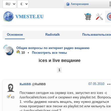
Авторизация
VMESTE.EU
Основное
Radiotalk
Пользовательско
Общие вопросы по интернет радио вещанию
10 •
Посмотреть все темы
ices и live вещание
1
07.05.2010
RalfiBB
@RalfiBB
Поставил сегодня на сервер ices, запустил его ices -c
/usr/local/etc/ices.conf и скормил ему playlist.txt. Вопрос
43
1. чтобы диджею начать вещать, ему нужно дождаться
пока проиграют все песни из playlist.txt или кильнуть ice
-c /usr/local/etc/ices.conf ?