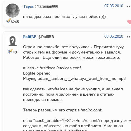
07.05.2010
Тарас
@tarasian666
ниче, два раза прочитает лучше поймет )))
6245
08.05.2010
RalfiBB
@RalfiBB
Огромное спасибо, все получилось. Перечитал кучу
старых тем на форуме и документацию и завелся.
43
Работает. Еще один вопросик, может тоже знаете.
# ices -c /usr/local/etc/ices.conf
Logfile opened
Playing adam_lambert_-_whataya_want_from_me.mp3
как сделать, чтобы ices на фоне уходил, а не видел
постоянно, пока я залогинен в шеле? в статьях
приводился пример:
Теперь разрешим его старт в /etc/rc.conf:
echo "ices0_enable=YES" >>/etc/rc.confА перед запуско
создадим, обязательно файл плейлиста. У меня он