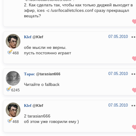
2. Как сделать так, чтобы как только диджей выходит в
эфир, ices -c /usr/local/etc/ices.conf сразу прекращал
вещать?
07.05.2010
Klef
@Klef
обе мысли не верны.
пусть постоянно играет
468
07.05.2010
Тарас
@tarasian666
Читайте о fallback
6245
07.05.2010
Klef
@Klef
2 tarasian666
об этом уже говорили ему )
468