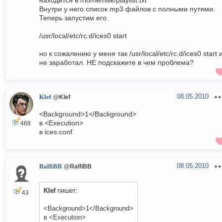
находится в /home/hilik/playlist.txt
Внутри у него список mp3 файлов с полными путями.
Теперь запустим его.
/usr/local/etc/rc.d/ices0 start
но к сожалению у меня так /usr/local/etc/rc.d/ices0 start 
не заработал. НЕ подскажите в чем проблема?
08.05.2010
Klef
@Klef
<Background>1</Background>
в <Execution>
468
в ices.conf
08.05.2010
RalfiBB
@RalfiBB
Klef
пишет:
43
<Background>1</Background>
в <Execution>