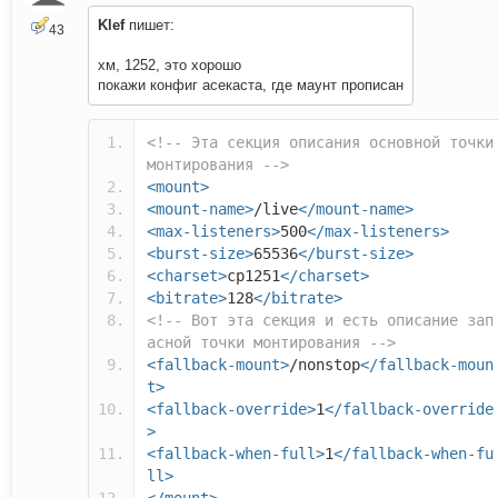
Klef
пишет:
43
хм, 1252, это хорошо
покажи конфиг асекаста, где маунт прописан
<!-- Эта секция описания основной точки
монтирования -->
<mount>
<mount-name>
/live
</mount-name>
<max-listeners>
500
</max-listeners>
<burst-size>
65536
</burst-size>
<charset>
cp1251
</charset>
<bitrate>
128
</bitrate>
<!-- Вот эта секция и есть описание зап
асной точки монтирования -->
<fallback-mount>
/nonstop
</fallback-moun
t>
<fallback-override>
1
</fallback-override
>
<fallback-when-full>
1
</fallback-when-fu
ll>