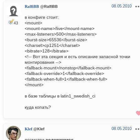
08.05.2010
RalfiBB
@RalfiBB
в конфиге стоит:
<mount>
43
<mount-name>/live</mount-name>
<max-listeners>500</max-listeners>
<burst-size>65536</burst-size>
<charset>cp1251</charset>
<bitrate>128</bitrate>
<!-- Вот эта секция и есть описание запасной точки
монтирования -->
<fallback-mount>/nonstop</fallback-mount>
<fallback-override>1</fallback-override>
<fallback-when-full>1</fallback-when-full>
</mount>
в базе таблицы в latin1_swedish_ci
куда копать?
08.05.2010
Klef
@Klef
посмотри
содержимое