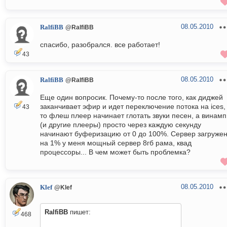
08.05.2010
RalfiBB
@RalfiBB
спасибо, разобрался. все работает!
43
08.05.2010
RalfiBB
@RalfiBB
Еще один вопросик. Почему-то после того, как диджей
заканчивает эфир и идет переключение потока на ices,
43
то флеш плеер начинает глотать звуки песен, а винамп
(и другие плееры) просто через каждую секунду
начинают буферизацию от 0 до 100%. Сервер загруже
на 1% у меня мощный сервер 8гб рама, квад
процессоры... В чем может быть проблемка?
08.05.2010
Klef
@Klef
RalfiBB
пишет:
468