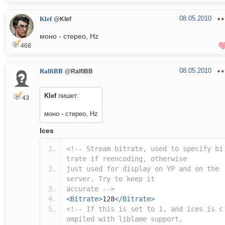
08.05.2010
Klef
@Klef
моно - стерео, Hz
468
08.05.2010
RalfiBB
@RalfiBB
Klef
пишет:
43
моно - стерео, Hz
Ices
<!-- Stream bitrate, used to specify bi
trate if reencoding, otherwise
just used for display on YP and on the
server. Try to keep it
accurate -->
<Bitrate>
128
</Bitrate>
<!-- If this is set to 1, and ices is c
ompiled with liblame support,