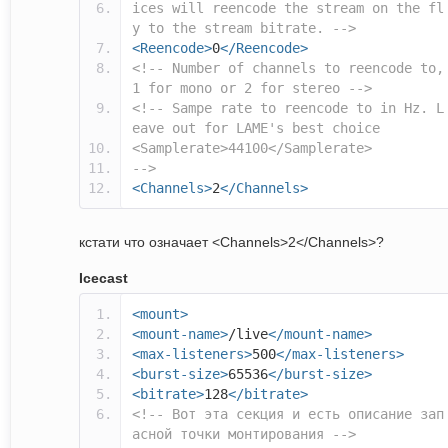
ices will reencode the stream on the fl
y to the stream bitrate. -->
<Reencode>
0
</Reencode>
<!-- Number of channels to reencode to,
1 for mono or 2 for stereo -->
<!-- Sampe rate to reencode to in Hz. L
eave out for LAME's best choice
<Samplerate>44100</Samplerate>
-->
<Channels>
2
</Channels>
кстати что означает <Channels>2</Channels>?
Icecast
<mount>
<mount-name>
/live
</mount-name>
<max-listeners>
500
</max-listeners>
<burst-size>
65536
</burst-size>
<bitrate>
128
</bitrate>
<!-- Вот эта секция и есть описание зап
асной точки монтирования -->