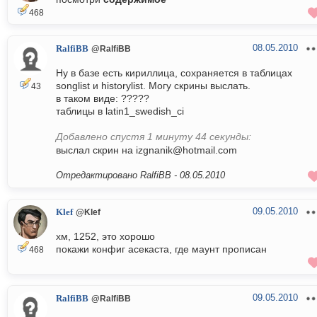
468
08.05.2010
RalfiBB
@RalfiBB
Ну в базе есть кириллица, сохраняется в таблицах
songlist и historylist. Могу скрины выслать.
43
в таком виде: ?????
таблицы в latin1_swedish_ci
Добавлено спустя 1 минуту 44 секунды:
выслал скрин на izgnanik@hotmail.com
Отредактировано RalfiBB -
08.05.2010
09.05.2010
Klef
@Klef
хм, 1252, это хорошо
покажи конфиг асекаста, где маунт прописан
468
09.05.2010
RalfiBB
@RalfiBB