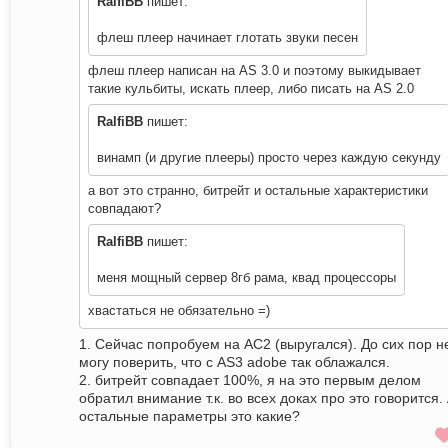
RalfiBB
пишет:
флеш плеер начинает глотать звуки песен
флеш плеер написан на AS 3.0 и поэтому выкидывает
такие кульбиты, искать плеер, либо писать на AS 2.0
RalfiBB
пишет:
винамп (и другие плееры) просто через каждую секунду
а вот это странно, битрейт и остальные характеристики
совпадают?
RalfiBB
пишет:
меня мощный сервер 8гб рама, квад процессоры
хвастаться не обязательно =)
1. Сейчас попробуем на АС2 (выругался). До сих пор н
могу поверить, что с AS3 adobe так облажался.
2. битрейт совпадает 100%, я на это первым делом
обратил внимание т.к. во всех доках про это говорится.
остальные параметры это какие?