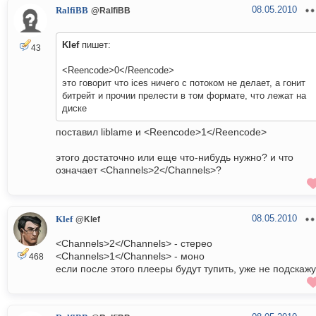
08.05.2010
RalfiBB
@RalfiBB
Klef
пишет:
43
<Reencode>0</Reencode>
это говорит что ices ничего с потоком не делает, а гонит
битрейт и прочии прелести в том формате, что лежат на
диске
поставил liblame и <Reencode>1</Reencode>
этого достаточно или еще что-нибудь нужно? и что
означает <Channels>2</Channels>?
08.05.2010
Klef
@Klef
<Channels>2</Channels> - стерео
<Channels>1</Channels> - моно
468
если после этого плееры будут тупить, уже не подскажу