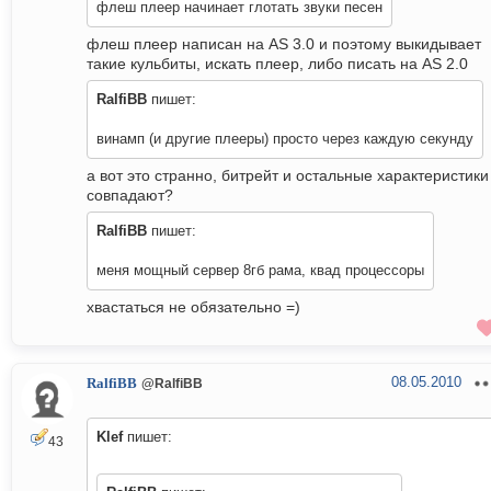
флеш плеер начинает глотать звуки песен
флеш плеер написан на AS 3.0 и поэтому выкидывает
такие кульбиты, искать плеер, либо писать на AS 2.0
RalfiBB
пишет:
винамп (и другие плееры) просто через каждую секунду
а вот это странно, битрейт и остальные характеристики
совпадают?
RalfiBB
пишет:
меня мощный сервер 8гб рама, квад процессоры
хвастаться не обязательно =)
08.05.2010
RalfiBB
@RalfiBB
Klef
пишет:
43