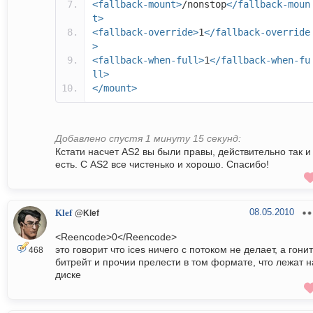
<fallback-mount>
/nonstop
</fallback-moun
t>
<fallback-override>
1
</fallback-override
>
<fallback-when-full>
1
</fallback-when-fu
ll>
</mount>
Добавлено спустя 1 минуту 15 секунд:
Кстати насчет AS2 вы были правы, действительно так и
есть. С AS2 все чистенько и хорошо. Спасибо!
08.05.2010
Klef
@Klef
<Reencode>0</Reencode>
это говорит что ices ничего с потоком не делает, а гонит
468
битрейт и прочии прелести в том формате, что лежат н
диске