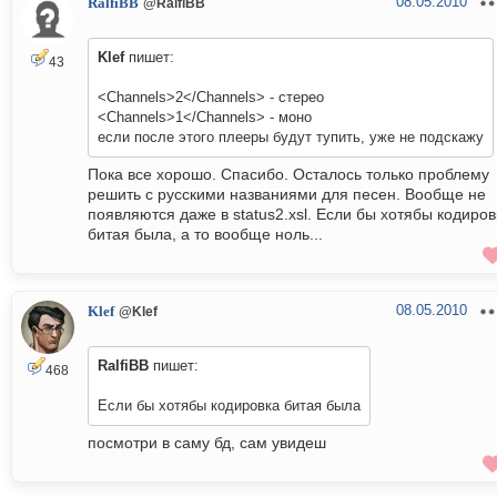
08.05.2010
RalfiBB
@RalfiBB
Klef
пишет:
43
<Channels>2</Channels> - стерео
<Channels>1</Channels> - моно
если после этого плееры будут тупить, уже не подскажу
Пока все хорошо. Спасибо. Осталось только проблему
решить с русскими названиями для песен. Вообще не
появляются даже в status2.xsl. Если бы хотябы кодиров
битая была, а то вообще ноль...
08.05.2010
Klef
@Klef
RalfiBB
пишет:
468
Если бы хотябы кодировка битая была
посмотри в саму бд, сам увидеш