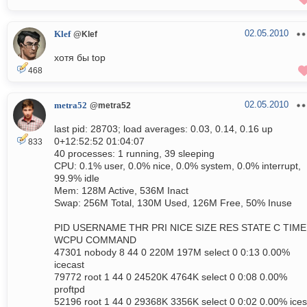
02.05.2010
Klef
@Klef
хотя бы top
468
02.05.2010
metra52
@metra52
last pid: 28703; load averages: 0.03, 0.14, 0.16 up
0+12:52:52 01:04:07
833
40 processes: 1 running, 39 sleeping
CPU: 0.1% user, 0.0% nice, 0.0% system, 0.0% interrupt,
99.9% idle
Mem: 128M Active, 536M Inact
Swap: 256M Total, 130M Used, 126M Free, 50% Inuse
PID USERNAME THR PRI NICE SIZE RES STATE C TIME
WCPU COMMAND
47301 nobody 8 44 0 220M 197M select 0 0:13 0.00%
icecast
79772 root 1 44 0 24520K 4764K select 0 0:08 0.00%
proftpd
52196 root 1 44 0 29368K 3356K select 0 0:02 0.00% ices