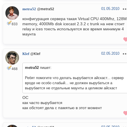
01.05.2010
metra52
@metra52
конфигурация сервера такая Virtual CPU 400Mhz, 128M
memory, 4000Mb disk icecast 2.3.2 с trunk на нем стоит
833
relay и ices тоесть используется все время минимум 4
маунта
02.05.2010
Klef
@Klef
metra52
пишет:
468
Ребят помогите что делать вырубается айскаст... сервер
вроде не особо слабый... не должен вырубаться а
вырубается не отдельные маунты а целиком айскаст
ОС
как часто вырубается
как обстоят дела с памятью в этот момент