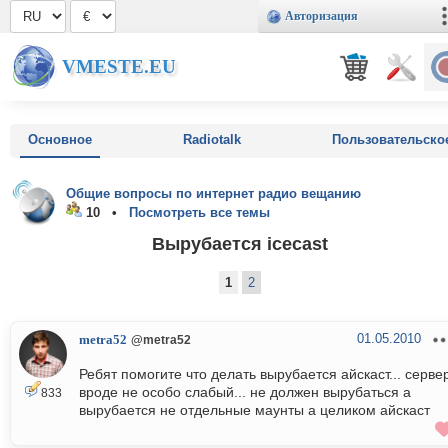
Авторизация
VMESTE.EU
Основное
Radiotalk
Пользовательско
Общие вопросы по интернет радио вещанию
10 •
Посмотреть все темы
Вырубается icecast
1
2
01.05.2010
metra52
@metra52
Ребят помогите что делать вырубается айскаст... серве
вроде не особо слабый... не должен вырубаться а
833
вырубается не отдельные маунты а целиком айскаст