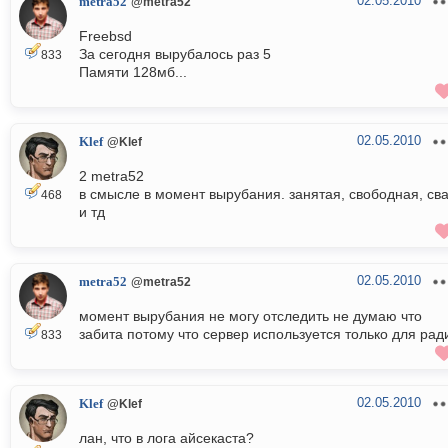
02.05.2010
metra52
@metra52
Freebsd
За сегодня вырубалось раз 5
833
Памяти 128мб...
02.05.2010
Klef
@Klef
2 metra52
в смысле в момент вырубания. занятая, свободная, св
468
и тд
02.05.2010
metra52
@metra52
момент вырубания не могу отследить не думаю что
забита потому что сервер используется только для рад
833
02.05.2010
Klef
@Klef
лан, что в лога айсекаста?