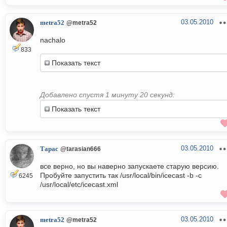
03.05.2010
metra52
@metra52
nachalo
833
Показать текст
Добавлено спустя 1 минуту 20 секунд:
Показать текст
03.05.2010
Тарас
@tarasian666
все верно, но вы наверно запускаете старую версию.
Пробуйте запустить так /usr/local/bin/icecast -b -c
6245
/usr/local/etc/icecast.xml
03.05.2010
metra52
@metra52