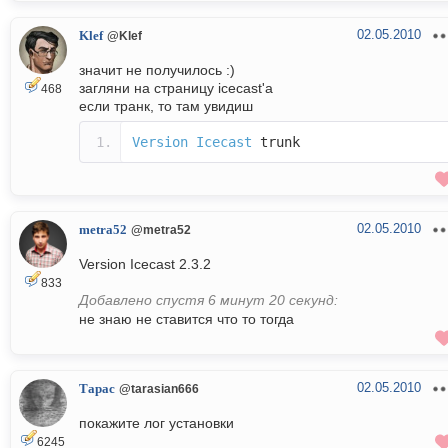
02.05.2010
Klef
@Klef
значит не получилось :)
загляни на страницу icecast'а
468
если транк, то там увидиш
Version
Icecast
trunk
02.05.2010
metra52
@metra52
Version Icecast 2.3.2
833
Добавлено спустя 6 минут 20 секунд:
не знаю не ставится что то тогда
02.05.2010
Тарас
@tarasian666
покажите лог установки
6245