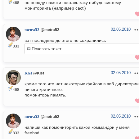
по поводу памяти поставь каку нибудь систему
468
мониторинга (например cacti)
02.05.2010
metra52
@metra52
вот последние до этого не сохранились
833
Показать текст
02.05.2010
Klef
@Klef
кроме того что нет некоторых файлов в веб директории
ничего критичного.
468
помониторь память.
02.05.2010
metra52
@metra52
напиши как помониторить какой коммандой у меня
freebsd
833