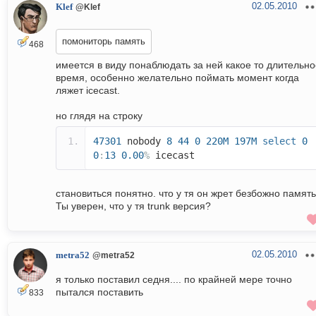
02.05.2010
Klef
@Klef
помониторь память
468
имеется в виду понаблюдать за ней какое то длительно
время, особенно желательно поймать момент когда
ляжет icecast.
но глядя на строку
47301
nobody
8
44
0
220M
197M
select
0
0
:
13
0.00
%
icecast
становиться понятно. что у тя он жрет безбожно память
Ты уверен, что у тя trunk версия?
02.05.2010
metra52
@metra52
я только поставил седня.... по крайней мере точно
пытался поставить
833