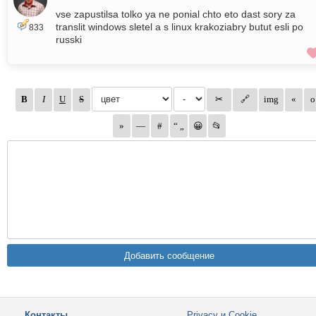
vse zapustilsa tolko ya ne ponial chto eto dast sory za
translit windows sletel a s linux krakoziabry butut esli po
833
russki
Контакты
Privacy и Cookie