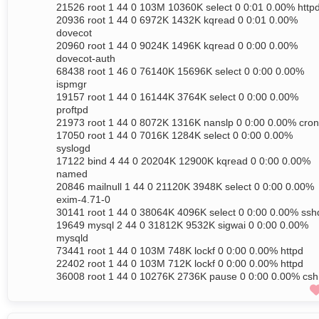
21526 root 1 44 0 103M 10360K select 0 0:01 0.00% http
20936 root 1 44 0 6972K 1432K kqread 0 0:01 0.00%
dovecot
20960 root 1 44 0 9024K 1496K kqread 0 0:00 0.00%
dovecot-auth
68438 root 1 46 0 76140K 15696K select 0 0:00 0.00%
ispmgr
19157 root 1 44 0 16144K 3764K select 0 0:00 0.00%
proftpd
21973 root 1 44 0 8072K 1316K nanslp 0 0:00 0.00% cron
17050 root 1 44 0 7016K 1284K select 0 0:00 0.00%
syslogd
17122 bind 4 44 0 20204K 12900K kqread 0 0:00 0.00%
named
20846 mailnull 1 44 0 21120K 3948K select 0 0:00 0.00%
exim-4.71-0
30141 root 1 44 0 38064K 4096K select 0 0:00 0.00% ssh
19649 mysql 2 44 0 31812K 9532K sigwai 0 0:00 0.00%
mysqld
73441 root 1 44 0 103M 748K lockf 0 0:00 0.00% httpd
22402 root 1 44 0 103M 712K lockf 0 0:00 0.00% httpd
36008 root 1 44 0 10276K 2736K pause 0 0:00 0.00% csh