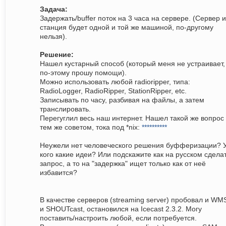
Задача:
Задержать/buffer поток на 3 часа на сервере. (Сервер и
станция будет одной и той же машиной, по-другому
нельзя).
Решение:
Нашел кустарный способ (который меня не устраивает,
по-этому прошу помощи).
Можно использовать любой radioripper, типа:
RadioLogger, RadioRipper, StationRipper, etc.
Записывать по часу, разбивая на файлы, а затем
транслировать.
Перегуглил весь наш интернет. Нашел такой же вопрос 
тем же советом, тока под *nix:
**********
Неужели нет человеческого решения буфферизации? 
кого какие идеи? Или подскажите как на русском сдела
запрос, а то на "задержка" ищет только как от неё
избавится?
В качестве серверов (streaming server) пробовал и WM
и SHOUTcast, остановился на Icecast 2.3.2. Могу
поставить/настроить любой, если потребуется.