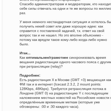
Спасибо администраторам и модераторам, кто находит
себе силы отвечать на одни и те же вопросы по милли
раз.
У меня немного нестандартная ситуация и хотелось б
получить некий совет или даже хорошую идею: как
справится с поставленой задачей, т.к. ответ на свой
вопрос так и не нашел. Но это вполне объяснимо -
потому как врядли такое кому-либо когда-либо нужно
было.
Итак...
Как
оптимальнее/грамотнее
синхронизовать время
вещания радиостанции одного часового пояса с други
при ретрансляции (relay)?
Подробнее:
Есть радиостанция Х в Москве (GMT +3) вещающая как
ФМ так и в интернет (Icecast 2.3.2, 2 mount points:
128Kbps, 48Kbps). Требуется ретрансляция потока в
Лондоне (GMT 0) на радиостанцию Y с последующим
наложением местных новостей на Российские новости 
определённым временным меткам (которые уже
обговорены: :00 и :30 каждого часа).