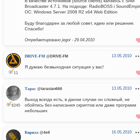
В качестве источников (source clients) капаюсь с SAM
Broadcaster 4.7.1. На подходе: RadioBOSS i SoundEmpir
ОС: Windows Server 2008 R2 x64 Web Edition
Буду благодарен за любой совет, идею или решение.
Спасибо!
Отредактировано jegor -
29.04.2010
13.05.2010
DRIVE-FM
@DRIVE-FM
Я думаю безвыходная ситуация у вас!
11
13.05.2010
Тарас
@tarasian666
Выход всегда есть, в даном случае он сложный, не
обойтись без написания скриптов или даже программ
6245
небольших
16.05.2010
Кирилл
@4ell