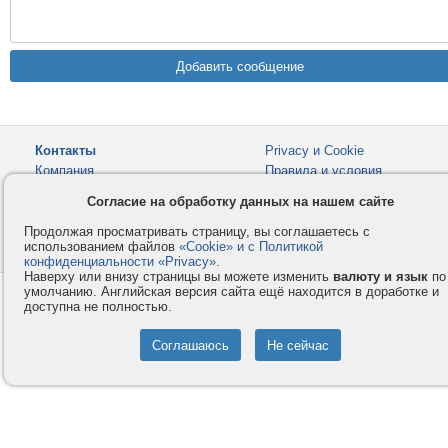
Контакты
Privacy и Cookie
Компания
Правила и условия
Услуги
Помощь
Согласие на обработку данных на нашем сайте
Как оплатить
Форумы
Продолжая просматривать страницу, вы соглашаетесь с
использованием файлов
«Cookie» и с Политикой
© 2008-2026
VMESTE.EU
- Все права защищены.
конфиденциальности «Privacy»
.
Наверху или внизу страницы вы можете изменить
валюту и язык
по
умолчанию. Английская версия сайта ещё находится в доработке и
доступна не полностью.