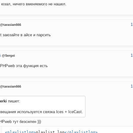
 юзал, ничего вменяемого не нашел.
1
@tarasian666
ist заюзайте в айсе и парсить
1
й
@Sergei
PHPweb эта функция есть
1
@tarasian666
erki
пишет:
вещания используется связка Ices + IceCast.
Pweb тут безсилен )))
<playlistlog>
playlist.log
</playlistlog>