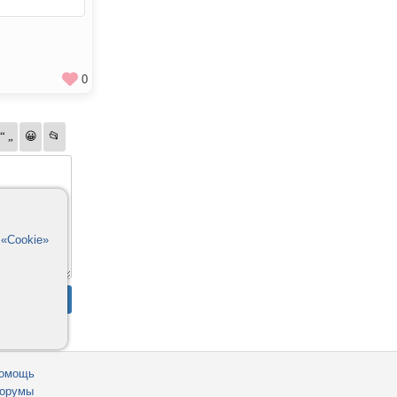
0
в
«Cookie»
омощь
орумы