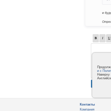
и буд
Отред
Продолжа
и с Поли
Наверху 
Английск
Контакты
Компания