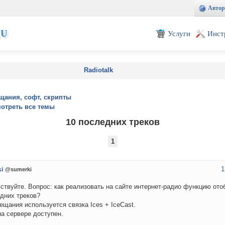
Автор
EU
Услуги
Инст
Radiotalk
щания, софт, скрипты
отреть все темы
10 последних треков
1
1
i
@sumerki
ствуйте. Вопрос: как реализовать на сайте интернет-радио функцию ото
дних треков?
ещания используется связка Ices + IceCast.
а сервере доступен.