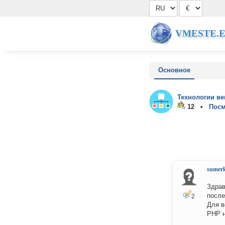
VMESTE.
Основное
Технологии ве
12 •
Посм
sumerk
Здрав
после
2
Для в
PHP н