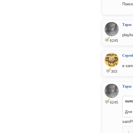
Поиск
Тарас
playl
6245
Серге
в sam
303
Тарас
sum
6245
Для 
samPH