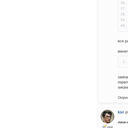
все р
менял
заика
переп
зикан
Отред
Klef
@
линк 
468