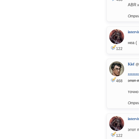
ABR и
Отред
intervi
неа (
122
Klef
@
*******
этот 
468
точно
Отред
intervi
этот 
122