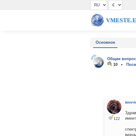
VMESTE.
Основное
Общие вопрос
10 •
Посм
intervi
Здрав
имее
122
спект
визуа