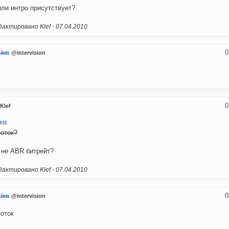
ли интро присутствует?
актировано Klef -
07.04.2010
0
sion
@intervision
0
Klef
***
поток?
 не ABR битрейт?
актировано Klef -
07.04.2010
0
sion
@intervision
поток