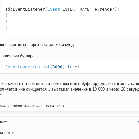
addEventListener
(
Event
.
ENTER_FRAME
,
e
.
render
);
}
}
}
авно заикается через несколько секунд
 значение буфера
SoundLoaderContext
(
3000
,
true
);
ния начинают проявляться реже чем выше буффер, однако такое чувство
олняется ине очищается... выставил значение в 10 000 и через 20 секун
ия
актировано intervision -
06.04.2010
0
Klef
на поток