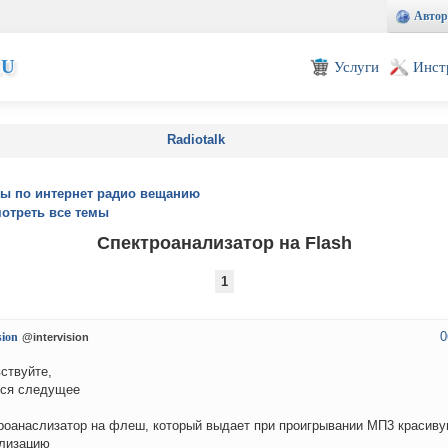
Автор
EU
Услуги
Инст
Radiotalk
ы по интернет радио вещанию
отреть все темы
Спектроанализатор на Flash
1
0
sion
@intervision
ствуйте,
тся следущее
роанаслизатор на флеш, который выдает при проигрывании МП3 красив
лизацию