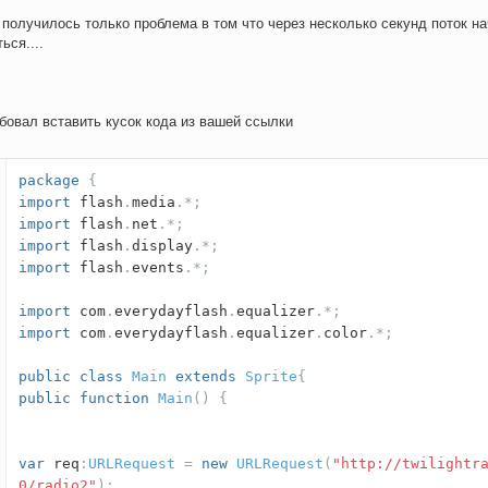
 получилось только проблема в том что через несколько секунд поток н
ься....
бовал вставить кусок кода из вашей ссылки
package
{
import
flash
.
media
.*;
import
flash
.
net
.*;
import
flash
.
display
.*;
import
flash
.
events
.*;
import
com
.
everydayflash
.
equalizer
.*;
import
com
.
everydayflash
.
equalizer
.
color
.*;
public
class
Main
extends
Sprite
{
public
function
Main
()
{
var
req
:
URLRequest
=
new
URLRequest
(
"http://twilightr
0/radio2"
);