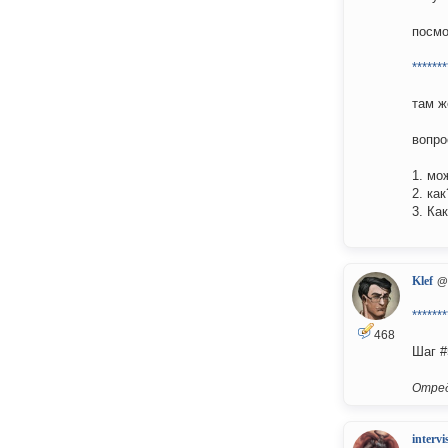
посмо
*******
там ж
вопро
1. мо
2. как
3. Ка
Klef
@
*******
468
Шаг #
Отред
intervi