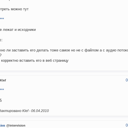
треть можно тут
***
е лежат и исходники
с:
жно ли заставить его делать тоже самое но не с файлом а с аудио поток
?
к корректно вставить его в веб страницу
0
Klef
***
5
актировано Klef -
06.04.2010
0
sion
@intervision