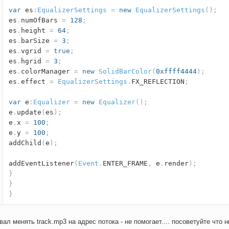
var
es
:
EqualizerSettings
=
new
EqualizerSettings
();
es
.
numOfBars
=
128
;
es
.
height
=
64
;
es
.
barSize
=
3
;
es
.
vgrid
=
true
;
es
.
hgrid
=
3
;
es
.
colorManager
=
new
SolidBarColor
(
0xffff4444
);
es
.
effect
=
EqualizerSettings
.
FX_REFLECTION
;
var
e
:
Equalizer
=
new
Equalizer
();
e
.
update
(
es
);
e
.
x
=
100
;
e
.
y
=
100
;
addChild
(
e
);
addEventListener
(
Event
.
ENTER_FRAME
,
e
.
render
);
}
}
}
вал менять track.mp3 на адрес потока - не помогает.... посоветуйте что ни