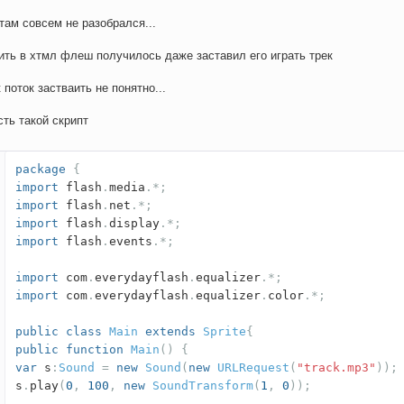
 там совсем не разобрался...
ить в хтмл флеш получилось даже заставил его играть трек
к поток застваить не понятно...
сть такой скрипт
package
{
import
flash
.
media
.*;
import
flash
.
net
.*;
import
flash
.
display
.*;
import
flash
.
events
.*;
import
com
.
everydayflash
.
equalizer
.*;
import
com
.
everydayflash
.
equalizer
.
color
.*;
public
class
Main
extends
Sprite
{
public
function
Main
()
{
var
s
:
Sound
=
new
Sound
(
new
URLRequest
(
"track.mp3"
));
s
.
play
(
0
,
100
,
new
SoundTransform
(
1
,
0
));