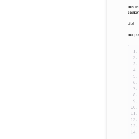
почти
заикат
ЗЫ
попро