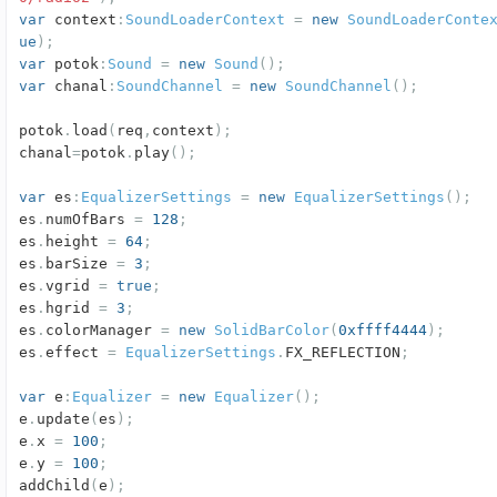
var
context
:
SoundLoaderContext
=
new
SoundLoaderConte
ue
);
var
potok
:
Sound
=
new
Sound
();
var
chanal
:
SoundChannel
=
new
SoundChannel
();
potok
.
load
(
req
,
context
);
chanal
=
potok
.
play
();
var
es
:
EqualizerSettings
=
new
EqualizerSettings
();
es
.
numOfBars
=
128
;
es
.
height
=
64
;
es
.
barSize
=
3
;
es
.
vgrid
=
true
;
es
.
hgrid
=
3
;
es
.
colorManager
=
new
SolidBarColor
(
0xffff4444
);
es
.
effect
=
EqualizerSettings
.
FX_REFLECTION
;
var
e
:
Equalizer
=
new
Equalizer
();
e
.
update
(
es
);
e
.
x
=
100
;
e
.
y
=
100
;
addChild
(
e
);