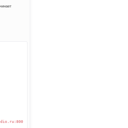
ачинает
adio.ru:800