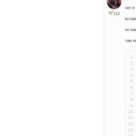
чет я
122
встав
но ка
там е