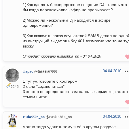
1)Как сделать бесперерывное вещание DJ , тоесть что
бы когда переключались эфир не прерывался?
2)Можно ли нескольким Dj находится в эфире
одновременно?
3)Как включить показ слушателей SAMB делал по одно
из инструкций выдат ошибку 401 возможно что то не ту
ввожу
Отредактировано ruslashka_nn -
04.04.2010
04.04.2010
Тарас
@tarasian666
1 тут уж говорите с хостером
2 если "содзвониться"
6245
3 хостер не предоставит вам пароль к админке, так что
семом никак
04.04.2010
ruslashka_nn
@ruslashka_nn
можно тогда удалить тему я её в другом разделе