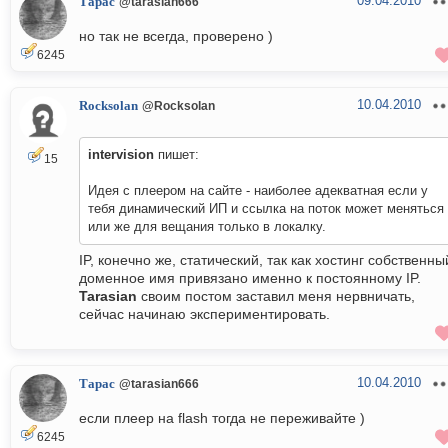
09.04.2010
Тарас
@tarasian666
но так не всегда, проверено )
6245
10.04.2010
Rocksolan
@Rocksolan
intervision
пишет:
15
Идея с плеером на сайте - наиболее адекватная если у
тебя динамический ИП и ссылка на поток может меняться
или же для вещания только в локалку.
IP, конечно же, статический, так как хостинг собственны
доменное имя привязано именно к постоянному IP.
Tarasian
своим постом заставил меня нервничать,
сейчас начинаю экспериментировать.
10.04.2010
Тарас
@tarasian666
если плеер на flash тогда не переживайте )
6245