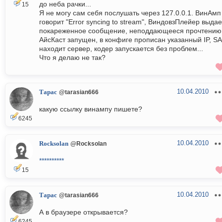
до неба рачки...
15
Я не могу сам себя послушать через 127.0.0.1. ВинАмп
говорит "Error syncing to stream", ВиндовзПлейер выдае
покареженное сообщение, неподдающееся прочтению.
АйсКаст запущен, в конфиге прописан указанный IP, S
находит сервер, кодер запускается без проблем...
Что я делаю не так?
10.04.2010
Тарас
@tarasian666
какую ссылку винампу пишете?
6245
10.04.2010
Rocksolan
@Rocksolan
**********
15
10.04.2010
Тарас
@tarasian666
А в браузере открывается?
6245