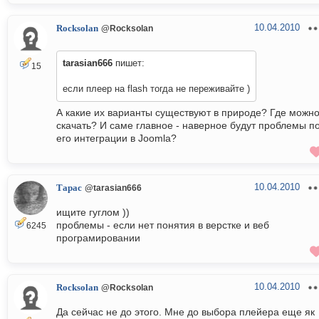
10.04.2010
Rocksolan
@Rocksolan
tarasian666
пишет:
15
если плеер на flash тогда не переживайте )
А какие их варианты существуют в природе? Где можн
скачать? И саме главное - наверное будут проблемы п
его интеграции в Joomla?
10.04.2010
Тарас
@tarasian666
ищите гуглом ))
проблемы - если нет понятия в верстке и веб
6245
програмировании
10.04.2010
Rocksolan
@Rocksolan
Да сейчас не до этого. Мне до выбора плейера еще як