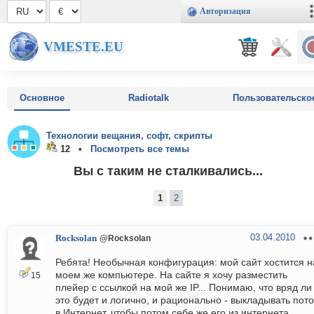
Авторизация
VMESTE.EU
Основное
Radiotalk
Пользовательско
Технологии вещания, софт, скрипты
12 •
Посмотреть все темы
Вы с таким не сталкивались...
1
2
03.04.2010
Rocksolan
@Rocksolan
Ребята! Необычная конфигурация: мой сайт хостится н
моем же компьютере. На сайте я хочу разместить
15
плейер с ссылкой на мой же IP... Понимаю, что вряд ли
это будет и логично, и рационально - выкладывать пото
в Интернет, чтобы потом себе же его из интернета