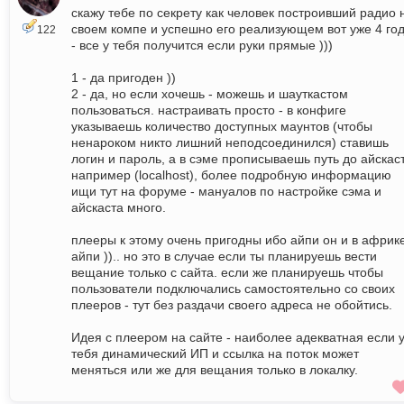
скажу тебе по секрету как человек построивший радио 
своем компе и успешно его реализующем вот уже 4 го
122
- все у тебя получится если руки прямые )))
1 - да пригоден ))
2 - да, но если хочешь - можешь и шауткастом
пользоваться. настраивать просто - в конфиге
указываешь количество доступных маунтов (чтобы
ненароком никто лишний неподсоединился) ставишь
логин и пароль, а в сэме прописываешь путь до айскас
например (localhost), более подробную информацию
ищи тут на форуме - мануалов по настройке сэма и
айскаста много.
плееры к этому очень пригодны ибо айпи он и в африк
айпи )).. но это в случае если ты планируешь вести
вещание только с сайта. если же планируешь чтобы
пользователи подключались самостоятельно со своих
плееров - тут без раздачи своего адреса не обойтись.
Идея с плеером на сайте - наиболее адекватная если 
тебя динамический ИП и ссылка на поток может
меняться или же для вещания только в локалку.