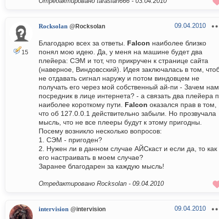
Отредактировано tarasian666 -
03.04.2010
09.04.2010
Rocksolan
@Rocksolan
Благодарю всех за ответы.
Falcon
наиболее близко
понял мою идею. Да, у меня на машине будет два
15
плейера: СЭМ и тот, что прикручен к странице сайта
(наверное, Виндовсский). Идея заключалась в том, что
не отдавать сигнал наружу и потом виндовцем не
получать его через мой собственный ай-пи - Зачем нам
посредник в лице интернета? - а связать два плейера 
наиболее короткому пути.
Falcon
оказался прав в том,
что об 127.0.0.1 действительно забыли. Но прозвучала
мысль, что не все плееры будут к этому пригодны.
Посему возникло несколько вопросов:
1. СЭМ - пригоден?
2. Нужен ли в данном случае АЙСкаст и если да, то как
его настраивать в моем случае?
Заранее благодарен за каждую мысль!
Отредактировано Rocksolan -
09.04.2010
09.04.2010
intervision
@intervision