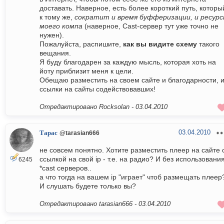
доставать. Наверное, есть более короткий путь, которы
к тому же,
сократит и время буфферизации, и ресур
моего компа
(наверное, Cast-сервер тут уже точно не
нужен).
Пожалуйста, распишите,
как вы видите схему
такого
вещания.
Я буду благодарен за каждую мысль, которая хоть на
йоту приблизит меня к цели.
Обещаю разместить на своем сайте и благодарности, 
ссылки на сайты содействовавших!
Отредактировано Rocksolan -
03.04.2010
03.04.2010
Тарас
@tarasian666
не совсем понятно. Хотите разместить плеер на сайте 
ссылкой на свой ip - т.е. на радио? И без использовани
6245
*cast серверов..
а что тогда на вашем ip "играет" чтоб размещать плеер
И слушать будете только вы?
Отредактировано tarasian666 -
03.04.2010