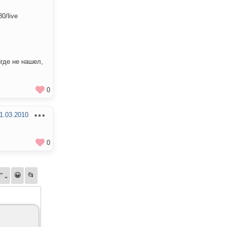
0/live
игде не нашел,
0
1.03.2010
0