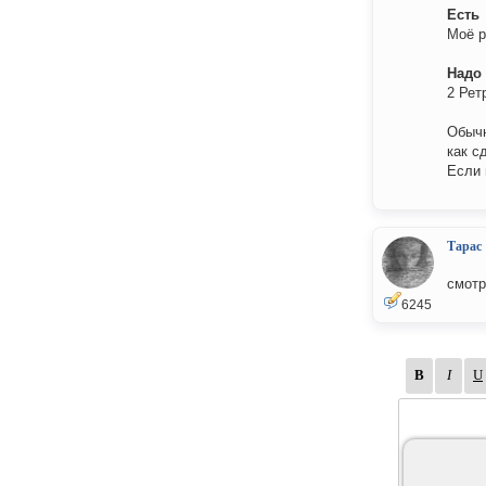
Есть
Моё р
Надо
2 Рет
Обычн
как с
Если 
Тарас
смотр
6245