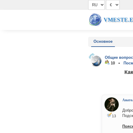
VMESTE.
Основное
Общие вопрос
10 •
Посм
Ка
Анато
Добро
Подск
13
Пояс