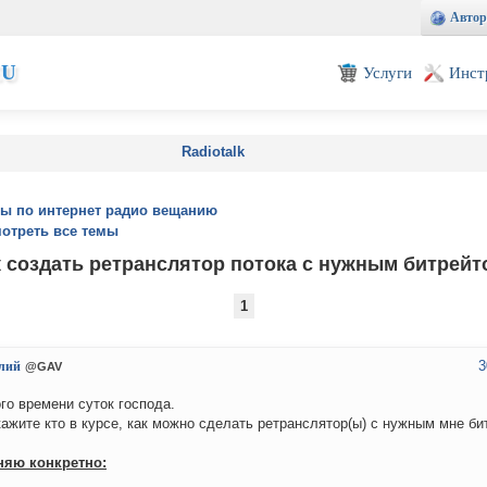
Автор
EU
Услуги
Инст
Radiotalk
ы по интернет радио вещанию
отреть все темы
к создать ретранслятор потока с нужным битрейт
1
3
лий
@GAV
го времени суток господа.
ажите кто в курсе, как можно сделать ретранслятор(ы) с нужным мне би
няю конкретно: