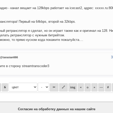
адио - канал вещает на 128kbps работает на icecast2, адрес: xxxxx.ru:808
ранслятора! Первый на 64kbps, второй на 32kbps.
ый ретранслятор я сделал, но он играет также как и оригинал на 128. Н
делать ретранслятор с нужным битрейтом.
можно, то прямо куском кода покажите пожалуйста....
3
@tarasian666
ите в сторону streamtranscoder3
Согласие на обработку данных на нашем сайте