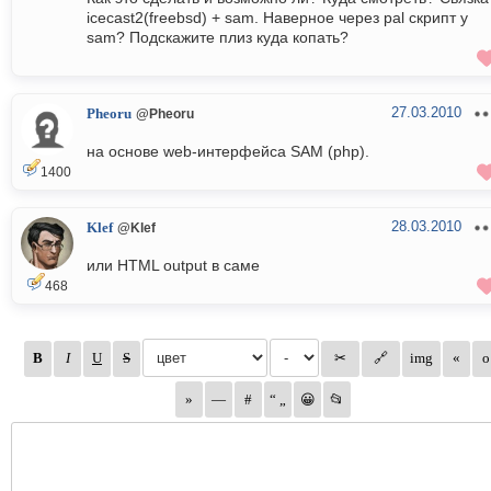
icecast2(freebsd) + sam. Наверное через pal скрипт у
sam? Подскажите плиз куда копать?
27.03.2010
Pheoru
@Pheoru
на основе web-интерфейса SAM (php).
1400
28.03.2010
Klef
@Klef
или HTML output в саме
468