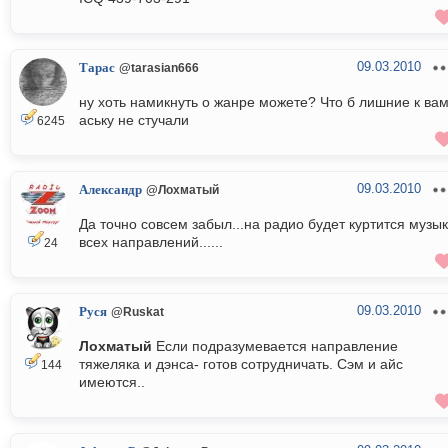
09.03.2010
Тарас
@tarasian666
ну хоть намикнуть о жанре можете? Что б лишние к вам
аську не стучали
6245
09.03.2010
Александр
@Лохматый
Да точно совсем забыл...на радио будет куртится музы
всех направлений......
24
09.03.2010
Руся
@Ruskat
Лохматый
Если подразумевается направление
тяжеляка и дэнса- готов сотрудничать. Сэм и айс
144
имеются..