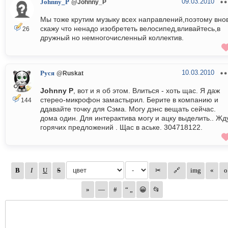
09.03.2010
Johnny_P
@Johnny_P
Мы тоже крутим музыку всех направлений,поэтому вно
скажу что ненадо изобрететь велосипед,вливайтесь,в
26
дружный но немногочисленный коллектив.
10.03.2010
Руся
@Ruskat
Johnny P
, вот и я об этом. Влиться - хоть щас. Я даж
стерео-микрофон замастырил. Берите в компанию и
144
ддавайте точку для Сэма. Могу дэнс вещать сейчас.
дома один. Для интерактива могу и ацку выделить.. Жд
горячих предложений . Щас в аське. 304718122.