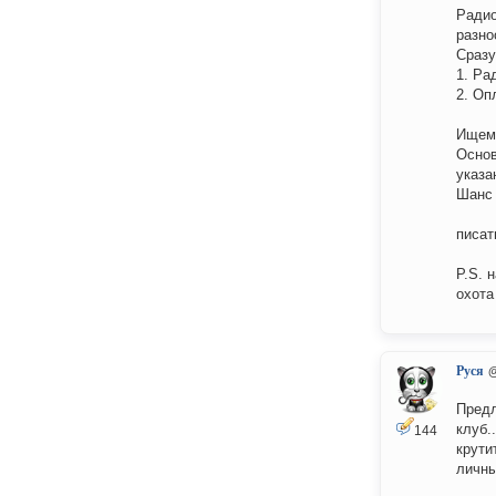
Радио
разно
Сразу
1. Ра
2. Оп
Ищем:
Основ
указа
Шанс 
писат
P.S. 
охота 
Руся
@
Предл
клуб.
144
крути
личны