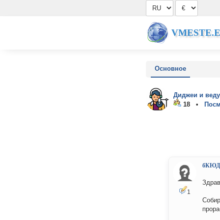
VMESTE.
Основное
Диджеи и вед
18 •
Посм
бКЮД
Здрав
1
Собир
прора