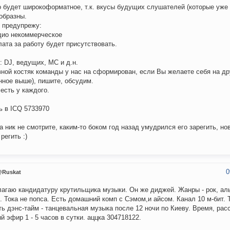
 будет широкоформатное, т.к. вкусы будущих слушателей (которые уже
образны.
 предупрежу:
дио некоммерческое
лата за работу будет присутствовать.
 DJ, ведущих, MC и д.н.
ной костяк команды у нас на сформирован, если Вы желаете себя на др
нное выше), пишите, обсудим.
есть у каждого.
ь в ICQ 5733970
на ник не смотрите, каким-то боком год назад умудрился его зарегить, но
регить :)
0
Ruskat
агаю кандидатуру крутильщика музыки. Он же диджей. Жанры - рок, аль
.. Тока не попса. Есть домашний комп с Сэмом,и айсом. Канал 10 м-бит. 
ть дэнс-тайм - танцевальная музыка после 12 ночи по Киеву. Время, ра
й эфир 1 - 5 часов в сутки. аццка 304718122.