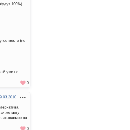
 будут 100%)
угое место (не
вый уже не
0
9.03.2010
тернатива,
Так же могу
ссчитываемое на
0