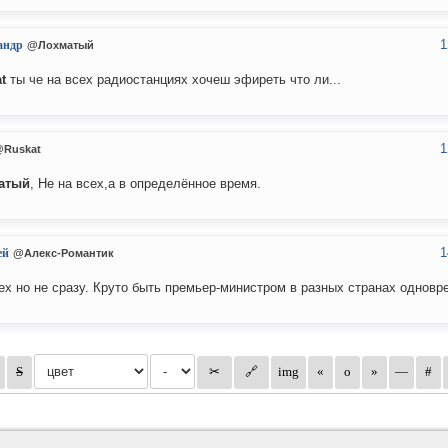
1
андр
@Лохматый
t
ты че на всех радиостанциях хочеш эфиреть что ли...
1
Ruskat
атый
, Не на всех,а в определённое время.
1
ей
@Алекс-Романтик
ех но не сразу. Круто быть премьер-министром в разных странах одновр