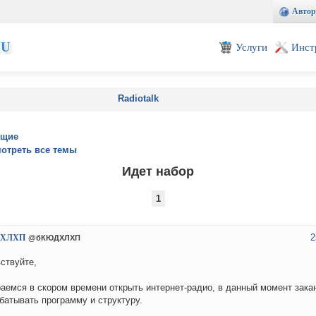
Автор
EU
Услуги
Инст
Radiotalk
ущие
отреть все темы
Идет набор
1
2
ХЛХП
@бКЮДХЛХП
ствуйте,
аемся в скором времени открыть интернет-радио, в данный момент зака
батывать программу и структуру.