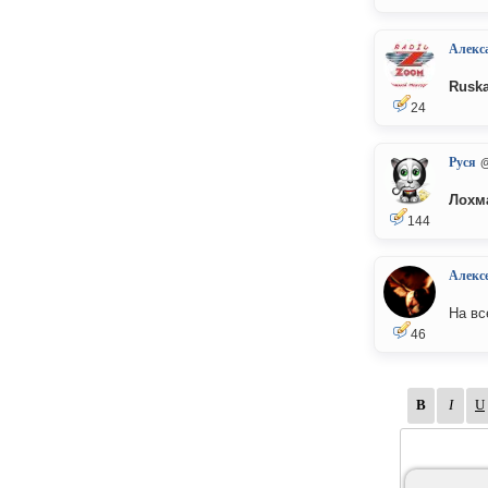
Алекс
Ruska
24
Руся
@
Лохм
144
Алекс
На вс
46