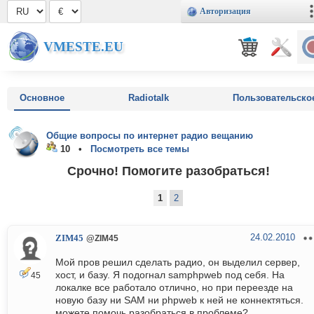
Авторизация
VMESTE.EU
Основное
Radiotalk
Пользовательско
Общие вопросы по интернет радио вещанию
10 •
Посмотреть все темы
Срочно! Помогите разобраться!
1
2
24.02.2010
ZIM45
@ZIM45
Мой пров решил сделать радио, он выделил сервер,
хост, и базу. Я подогнал samphpweb под себя. На
45
локалке все работало отлично, но при переезде на
новую базу ни SAM ни phpweb к ней не коннектяться.
можете помочь разобраться в проблеме?