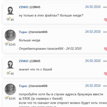
24.02.2010
ZIM45
@ZIM45
ну только в этих файлах? больше нигде?
45
24.02.2010
Тарас
@tarasian666
больше нигде
6245
Отредактировано tarasian666 -
24.02.2010
24.02.2010
ZIM45
@ZIM45
значит что то с базой
45
24.02.2010
Тарас
@tarasian666
попробуйте хотя бы в строке адреса браузера ввести
ip:3306 (ip сервера с базой)
6245
если что то скачает или откроет можно будет хоть точн