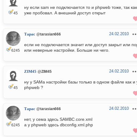
ну если sam не подключается то и phpweb тоже, так как
уже пробовал. А внешний доступ открыт
45
24.02.2010
Тарас
@tarasian666
если не подключается значит или доступ закрыт или по
или неверные настройки. Больше ни чего.
6245
24.02.2010
ZIM45
@ZIM45
ну у SAMа настройки базы только в одном файле как и 
phpweb ?
45
24.02.2010
Тарас
@tarasian666
нет, у сема здесь SAMBC.core.xml
а у phpweb здесь dbconfig.xml.php
6245