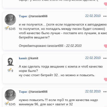
22.02.2010
Тарас
@tarasian666
и не получится... (хотя если подключатся к автодиджею
то получится, но попадать между песен будет сложно)
6245
чтоб качество было лучше - поставте его лучшим, в как
битрейте вещаете?
Отредактировано tarasian666 -
22.02.2010
22.02.2010
kamit
@kamit
А как сделать тогда вещание с компа и чтоб качество
норм было?
9
ну счас стоит битрейт 32.. но можно и повысить.
22.02.2010
Тарас
@tarasian666
нужно повысить !!! если mp3 то для качества надо
минимум 96, для aac+ хватит и 32
6245