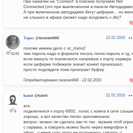
При нажатии на "Connect" в плагине получаем Not
Connected (это при выключенном в панели Автодиджее
А при включенном автодиджее бегут циферки... но мен
не слышно в эфире (может надо колдовать с db)?
22.02.2010
Тарас
@tarasian666
похоже имеем дело с sc_trans2
там пароль надо в формате писать логин:пароль и тд, 
6245
если кикнуть то поключатся напрямую к порту сервера
если циферки побежали значит конект произошел,
просто подождите пока проиграет буфер
Отредактировано tarasian666 -
22.02.2010
22.02.2010
kamit
@kamit
ага.
подключился к порту 6002.. голос с компа в сети слыш
9
хорошо, а вот качество песен хреновенькое.
вопрос: можно ли сделать как-то так.. музыка чтоб игра
с сервака, а говорить можно было через микрофон в
эфир.. у меня счас этого не получилось сделать :(