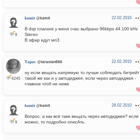
22.02.2010
kamit
@kamit
В dsp плагине у меня счас выбрано 96kbps 44.100 kHz
Stereo
9
В эфир идут мп3.
22.02.2010
Тарас
@tarasian666
ну если вещать напрямую то лучше соблюдать битрейт
такой же как и у автодиджея, если через автодиджея -
6245
главное чтоб не ниже
28.02.2010
kamit
@kamit
Вопрос: а как всё таки вещать через автодиджея? если
можно, то подробно описАть.
9