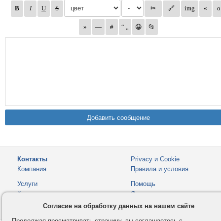
Контакты
Privacy и Cookie
Компания
Правила и условия
Услуги
Помощь
Как оплатить
Форумы
Согласие на обработку данных на нашем сайте
© 2008-2026
VMESTE.EU
- Все права защищены.
Продолжая просматривать страницу, вы соглашаетесь с