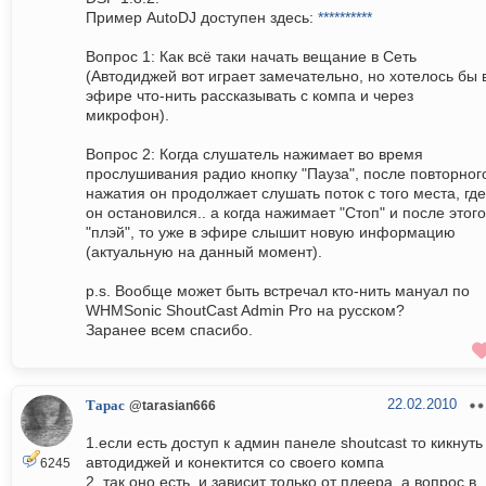
Пример AutoDJ доступен здесь:
**********
Вопрос 1: Как всё таки начать вещание в Сеть
(Автодиджей вот играет замечательно, но хотелось бы 
эфире что-нить рассказывать с компа и через
микрофон).
Вопрос 2: Когда слушатель нажимает во время
прослушивания радио кнопку "Пауза", после повторног
нажатия он продолжает слушать поток с того места, где
он остановился.. а когда нажимает "Стоп" и после этого
"плэй", то уже в эфире слышит новую информацию
(актуальную на данный момент).
p.s. Вообще может быть встречал кто-нить мануал по
WHMSonic ShoutCast Admin Pro на русском?
Заранее всем спасибо.
22.02.2010
Тарас
@tarasian666
1.если есть доступ к админ панеле shoutcast то кикнуть
автодиджей и конектится со своего компа
6245
2. так оно есть, и зависит только от плеера. а вопрос в