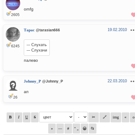
omfg
2605
19.02.2010
Тарас
@tarasian666
--- Слухать
6245
--- Слухачи
палево
22.03.2010
Johnny_P
@Johnny_P
ап
26