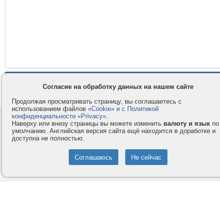
Согласие на обработку данных на нашем сайте
Продолжая просматривать страницу, вы соглашаетесь с
использованием файлов
«Cookie» и с Политикой
конфиденциальности «Privacy»
.
Контакты
Privacy и Cookie
Наверху или внизу страницы вы можете изменить
валюту и язык
по
умолчанию. Английская версия сайта ещё находится в доработке и
Компания
Правила и условия
доступна не полностью.
Услуги
Помощь
Как оплатить
Форумы
© 2008-2026
VMESTE.EU
- Все права защищены.