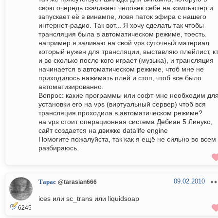
свою очередь скачивает человек себе на компьютер и
запускает её в винампе, ловя паток эфира с нашего
интернет-радио. Так вот... Я хочу сделать так чтобы
трансляция была в автоматическом режиме, тоесть.
например я заливаю на свой vps суточный материал
который нужен для трансляции, выставляю плейлист, к
и во сколько после кого играет (музыка), и трансляция
начинается в автоматическом режиме, чтоб мне не
приходилось нажимать плей и стоп, чтоб все было
автоматизированно.
Вопрос: какие программы или софт мне необходим дл
установки его на vps (виртуальный сервер) чтоб вся
трансляция проходила в автоматическом режиме?
на vps стоит операционная система Дебиан 5 Линукс,
сайт создается на движке datalife engine
Помогите пожалуйста, так как я ещё не сильно во всем
разбираюсь.
09.02.2010
Тарас
@tarasian666
ices или sc_trans или liquidsoap
6245