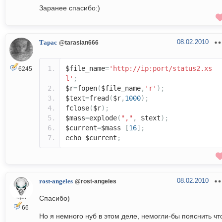
Заранее спасибо:)
08.02.2010
Тарас
@tarasian666
$file_name
=
'http://ip:port/status2.xs
6245
l'
;
$r
=
fopen
(
$file_name
,
'r'
);
$text
=
fread
(
$r
,
1000
);
fclose
(
$r
);
$mass
=
explode
(
","
,
$text
);
$current
=
$mass
[
16
];
echo $current
;
08.02.2010
rost-angeles
@rost-angeles
Спасибо)
66
Но я немного нуб в этом деле, немогли-бы пояснить чт