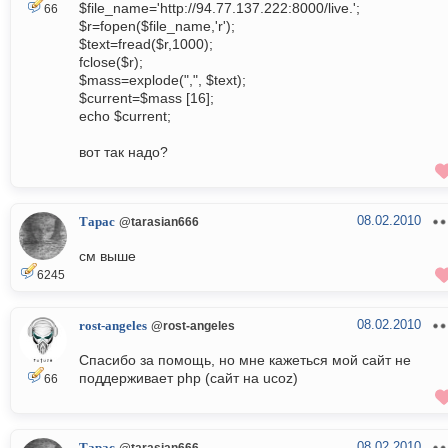
$file_name='http://94.77.137.222:8000/live.';
66
$r=fopen($file_name,'r');
$text=fread($r,1000);
fclose($r);
$mass=explode(",", $text);
$current=$mass [16];
echo $current;
вот так надо?
08.02.2010
Тарас
@tarasian666
см выше
6245
08.02.2010
rost-angeles
@rost-angeles
Спасибо за помощь, но мне кажеться мой сайт не
поддерживает php (сайт на ucoz)
66
08.02.2010
@tarasian666