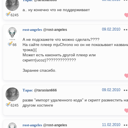
Тарас
а.. ну конечно что не поддерживает
6245
09.02.2010
rost-angeles
@rost-angeles
А не подскажете что можно сделать????
На сайте плеер mjuChrono но он не показывает назван
66
трэка(((
Может есть каконить другой плеер или
скрипт(ucoz)?????????????
Заранее спасибо.
09.02.2010
Тарас
@tarasian666
разве "импорт удаленного кода" и скрипт разместить н
другом хостинге
6245
11.02.2010
rost-angeles
@rost-angeles