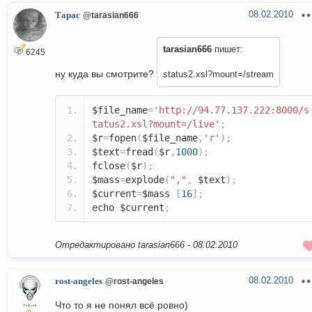
08.02.2010
Тарас
@tarasian666
tarasian666
пишет:
6245
ну куда вы смотрите?
status2.xsl?mount=/stream
$file_name
=
'http://94.77.137.222:8000/s
tatus2.xsl?mount=/live'
;
$r
=
fopen
(
$file_name
,
'r'
);
$text
=
fread
(
$r
,
1000
);
fclose
(
$r
);
$mass
=
explode
(
","
,
$text
);
$current
=
$mass
[
16
];
echo $current
;
Отредактировано tarasian666 -
08.02.2010
08.02.2010
rost-angeles
@rost-angeles
Что то я не понял всё ровно)