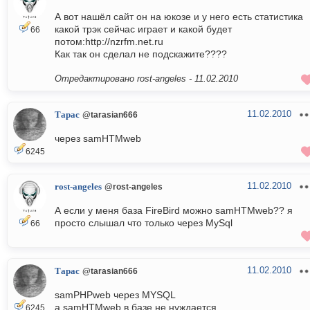
А вот нашёл сайт он на юкозе и у него есть статистика
какой трэк сейчас играет и какой будет
66
потом:http://nzrfm.net.ru
Как так он сделал не подскажите????
Отредактировано rost-angeles -
11.02.2010
11.02.2010
Тарас
@tarasian666
через samHTMweb
6245
11.02.2010
rost-angeles
@rost-angeles
А если у меня база FireBird можно samHTMweb?? я
просто слышал что только через MySql
66
11.02.2010
Тарас
@tarasian666
samPHPweb через MYSQL
а samHTMweb в базе не нуждается
6245