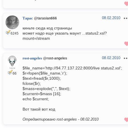
08.02.2010
Тарас
@tarasian666
киньте сюда код страницы
может надо еще указать маунт ...status2.xsl?
6245
mount=/stream
08.02.2010
rost-angeles
@rost-angeles
$file_name='http://94.77.137.222:8000/live status2.xsl';
$r=fopen($file_name,'r');
66
$text=fread($r,1000);
fclose($r);
$mass=explode(",", $text);
$current=$mass [16];
echo $current;
Вот такой вот код
Отредактировано rost-angeles -
08.02.2010